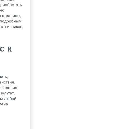
приобретать
жно
р страницы,
с подробным
 отличников,
с к
ить,
ействия.
облюдения
зультат.
им любой
лена