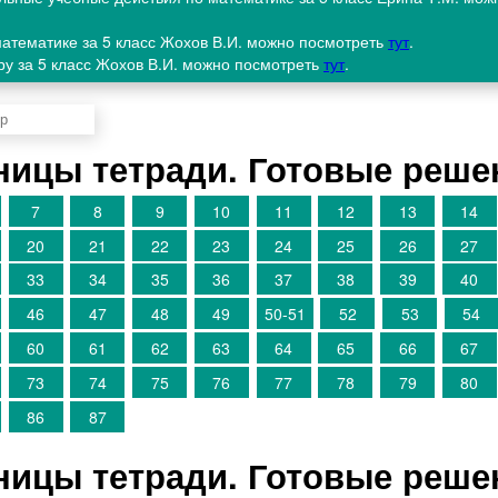
математике за 5 класс Жохов В.И. можно посмотреть
тут
.
ру за 5 класс Жохов В.И. можно посмотреть
тут
.
аницы тетради. Готовые реше
7
8
9
10
11
12
13
14
20
21
22
23
24
25
26
27
33
34
35
36
37
38
39
40
46
47
48
49
50-51
52
53
54
60
61
62
63
64
65
66
67
73
74
75
76
77
78
79
80
86
87
аницы тетради. Готовые реше