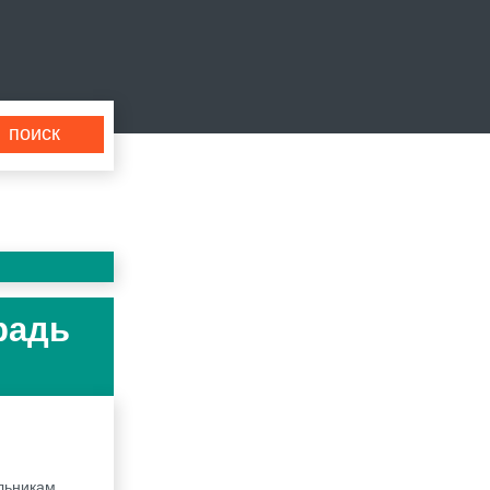
радь
льникам