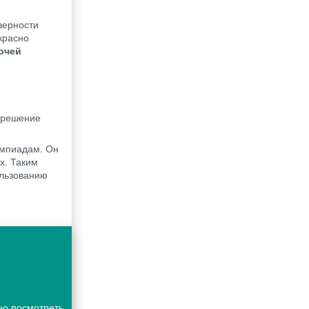
верности
красно
бочей
 решение
импиадам. Он
х. Таким
ользованию
но посмотреть