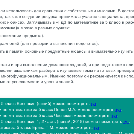
ли использовать для сравнения с собственными мыслями. В досто
, так как в создании ресурса принимала участие специалиста, пре
их нюансах. Заглядывать в
«ГДЗ по математике за 5 класс к ра
емозина)»
можно в разных случаях:
 понимании предмета).
ражнений (для проверки и выявления недочетов).
ить в памяти основные предметные нюансы и внимательно изучить
стати и при выполнении домашних заданий, и при подготовке к ол
озволяя школьникам разбирать изучаемые темы на готовых примера
ь многофункциональным. Именно поэтому он рекомендуется к исп
мо от успеваемости и уровня знаний.
а 5 класс Виленкин (синий) можно посмотреть
тут
.
м по математике за 5 класс Попов М.А. можно посмотреть
тут
.
м по математике за 5 класс Чесноков можно посмотреть
тут
.
 5 класс Виленкин 1, 2 часть (новый, 2018) можно посмотреть
тут
.
атике за 5 класс Ерина Т.М. можно посмотреть
тут
.
льные учебные действия по математике за 5 класс Ерина Т.М. мож