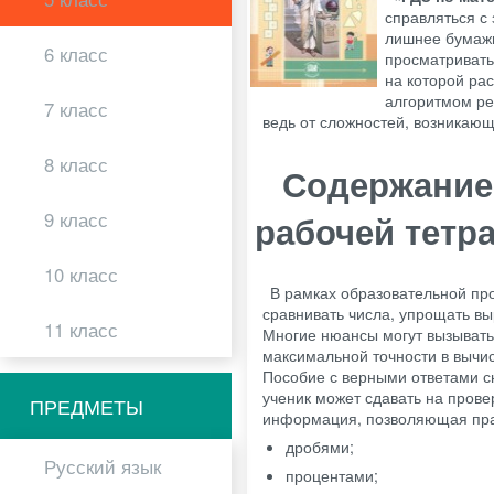
справляться с
лишнее бумажн
6 класс
просматривать
на которой ра
алгоритмом ре
7 класс
ведь от сложностей, возникающ
8 класс
Содержание 
9 класс
рабочей тетр
10 класс
В рамках образовательной про
сравнивать числа, упрощать в
11 класс
Многие нюансы могут вызывать
максимальной точности в вычи
Пособие с верными ответами с
ученик может сдавать на пров
ПРЕДМЕТЫ
информация, позволяющая пра
дробями;
Русский язык
процентами;