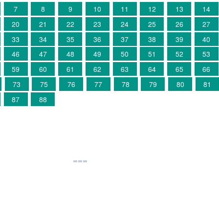
7
8
9
10
11
12
13
14
20
21
22
23
24
25
26
27
33
34
35
36
37
38
39
40
46
47
48
49
50
51
52
53
59
60
61
62
63
64
65
66
73
75
76
77
78
79
80
81
87
88