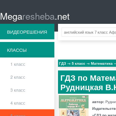
Mega
resheba
.net
ВИДЕОРЕШЕНИЯ
КЛАССЫ
ГДЗ
5 класс
Математика
1 класс
ГДЗ по Матем
2 класс
Рудницкая В.Н
3 класс
автор:
Рудни
4 класс
Издательст
«ГДЗ по мате
5 класс