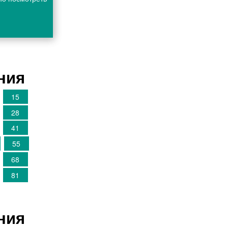
ния
15
28
41
55
68
81
ния