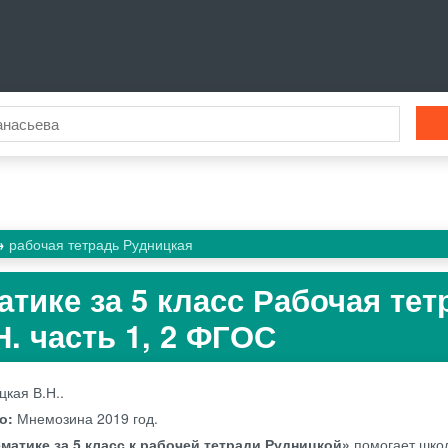
рабочая тетрадь Рудницкая
атике за 5 класс Рабочая тет
. часть 1, 2 ФГОС
цкая В.Н..
во:
Мнемозина
2019 год.
матике за 5 класс к рабочей тетради Рудницкой»
помогает шко