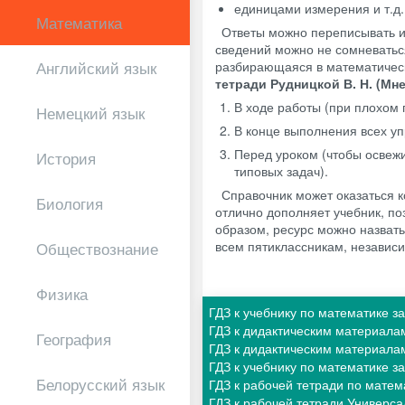
единицами измерения и т.д.
Математика
Ответы можно переписывать и
сведений можно не сомневаться
разбирающаяся в математическ
Английский язык
тетради Рудницкой В. Н. (Мн
В ходе работы (при плохом
Немецкий язык
В конце выполнения всех уп
Перед уроком (чтобы освеж
История
типовых задач).
Справочник может оказаться к
Биология
отлично дополняет учебник, п
образом, ресурс можно назват
всем пятиклассникам, независи
Обществознание
Физика
ГДЗ к учебнику по математике з
ГДЗ к дидактическим материала
География
ГДЗ к дидактическим материала
ГДЗ к учебнику по математике за
Белорусский язык
ГДЗ к рабочей тетради по матем
ГДЗ к рабочей тетради Универса