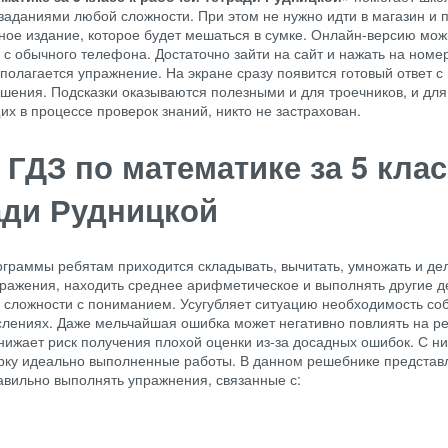
 заданиями любой сложности. При этом не нужно идти в магазин и 
ое издание, которое будет мешаться в сумке. Онлайн-версию мо
 с обычного телефона. Достаточно зайти на сайт и нажать на номе
сполагается упражнение. На экране сразу появится готовый ответ 
шения. Подсказки оказываются полезными и для троечников, и для
их в процессе проверок знаний, никто не застрахован.
ГДЗ по математике за 5 клас
ади Рудницкой
граммы ребятам приходится складывать, вычитать, умножать и дел
ыражения, находить среднее арифметическое и выполнять другие д
 сложности с пониманием. Усугубляет ситуацию необходимость с
слениях. Даже мельчайшая ошибка может негативно повлиять на ре
нижает риск получения плохой оценки из-за досадных ошибок. С н
ерку идеально выполненные работы. В данном решебнике представ
вильно выполнять упражнения, связанные с: