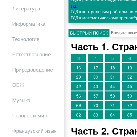
тут
.
Литература
ГДЗ к контрольным работам по 
ГДЗ к математическому тренажё
Информатика
БЫСТРЫЙ ПОИСК
Технология
Часть 1. Стр
Естествознание
3
4
5
6
16
17
18
19
Природоведение
29
30
31
32
ОБЖ
42
43
44
45
56
57
58
59
Музыка
69
70
71
72
82
83
84
85
Человек и мир
Часть 2. Стр
Французский язык