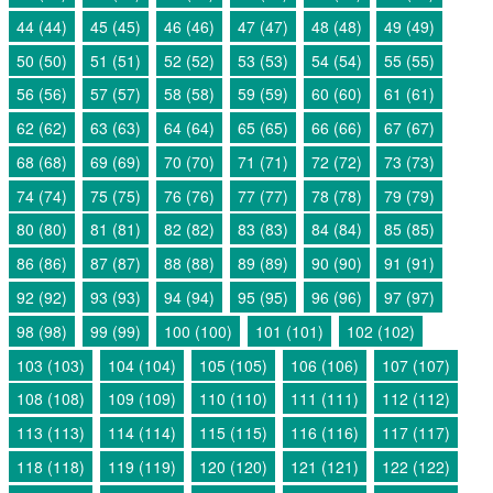
44 (44)
45 (45)
46 (46)
47 (47)
48 (48)
49 (49)
50 (50)
51 (51)
52 (52)
53 (53)
54 (54)
55 (55)
56 (56)
57 (57)
58 (58)
59 (59)
60 (60)
61 (61)
62 (62)
63 (63)
64 (64)
65 (65)
66 (66)
67 (67)
68 (68)
69 (69)
70 (70)
71 (71)
72 (72)
73 (73)
74 (74)
75 (75)
76 (76)
77 (77)
78 (78)
79 (79)
80 (80)
81 (81)
82 (82)
83 (83)
84 (84)
85 (85)
86 (86)
87 (87)
88 (88)
89 (89)
90 (90)
91 (91)
92 (92)
93 (93)
94 (94)
95 (95)
96 (96)
97 (97)
98 (98)
99 (99)
100 (100)
101 (101)
102 (102)
103 (103)
104 (104)
105 (105)
106 (106)
107 (107)
108 (108)
109 (109)
110 (110)
111 (111)
112 (112)
113 (113)
114 (114)
115 (115)
116 (116)
117 (117)
118 (118)
119 (119)
120 (120)
121 (121)
122 (122)