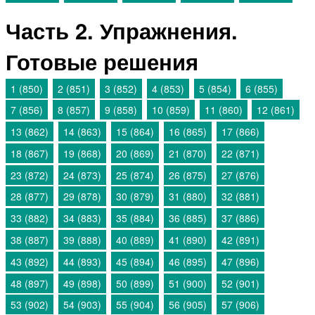
Часть 2. Упражнения.
Готовые решения
1 (850)
2 (851)
3 (852)
4 (853)
5 (854)
6 (855)
7 (856)
8 (857)
9 (858)
10 (859)
11 (860)
12 (861)
13 (862)
14 (863)
15 (864)
16 (865)
17 (866)
18 (867)
19 (868)
20 (869)
21 (870)
22 (871)
23 (872)
24 (873)
25 (874)
26 (875)
27 (876)
28 (877)
29 (878)
30 (879)
31 (880)
32 (881)
33 (882)
34 (883)
35 (884)
36 (885)
37 (886)
38 (887)
39 (888)
40 (889)
41 (890)
42 (891)
43 (892)
44 (893)
45 (894)
46 (895)
47 (896)
48 (897)
49 (898)
50 (899)
51 (900)
52 (901)
53 (902)
54 (903)
55 (904)
56 (905)
57 (906)