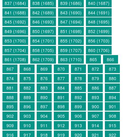
837 (1684)
838 (1685)
839 (1686)
840 (1687)
841 (1688)
842 (1689)
843 (1690)
844 (1691)
845 (1692)
846 (1693)
847 (1694)
848 (1695)
849 (1696)
850 (1697)
851 (1698)
852 (1699)
853 (1700)
854 (1701)
855 (1702)
856 (1703)
857 (1704)
858 (1705)
859 (1707)
860 (1706)
861 (1708)
862 (1709)
863 (1710)
865
866
867
868
869
870
871
872
873
874
875
876
877
878
879
880
881
882
883
884
885
886
887
888
889
890
891
892
893
894
895
896
897
898
899
900
901
902
903
904
905
906
907
908
909
910
911
912
913
914
915
916
917
918
919
920
921
922