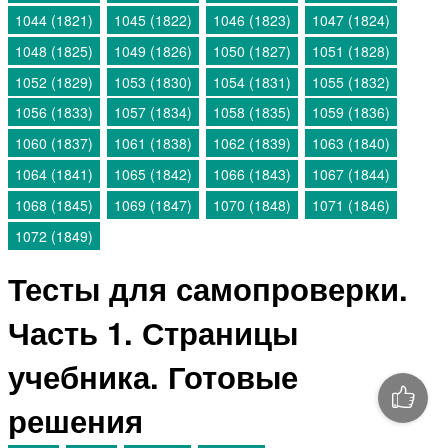
1044 (1821)
1045 (1822)
1046 (1823)
1047 (1824)
1048 (1825)
1049 (1826)
1050 (1827)
1051 (1828)
1052 (1829)
1053 (1830)
1054 (1831)
1055 (1832)
1056 (1833)
1057 (1834)
1058 (1835)
1059 (1836)
1060 (1837)
1061 (1838)
1062 (1839)
1063 (1840)
1064 (1841)
1065 (1842)
1066 (1843)
1067 (1844)
1068 (1845)
1069 (1847)
1070 (1848)
1071 (1846)
1072 (1849)
Тесты для самопроверки.
Часть 1. Страницы
учебника. Готовые
решения