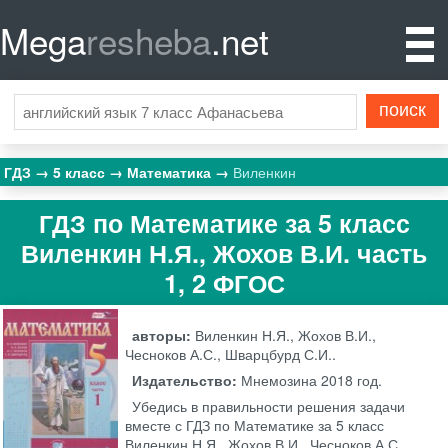
Mega
resheba
.net
ГДЗ
5 класс
Математика
Виленкин
ГДЗ по Математике за 5 класс
Виленкин Н.Я., Жохов В.И. часть
1, 2 ФГОС
авторы:
Виленкин Н.Я., Жохов В.И.,
Чесноков А.С., Шварцбурд С.И..
Издательство:
Мнемозина
2018 год.
Убедись в правильности решения задачи
вместе с ГДЗ по Математике за 5 класс
Виленкин Н.Я., Жохов В.И., Чесноков А.С.,