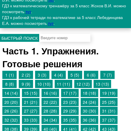
ГДЗ к математическому тренажёру за 5 класс Жохов В.И. можно
посмотреть
тут
.
ГДЗ к рабочей тетради по математике за 5 класс Лебединцева
Е.А. можно посмотреть
тут
.
БЫСТРЫЙ ПОИСК
Часть 1. Упражнения.
Готовые решения
1 (1)
2 (2)
3 (3)
4 (4)
5 (5)
6 (6)
7 (7)
8 (8)
9 (9)
10 (10)
11 (11)
12 (12)
13 (13)
14 (14)
15 (15)
16 (16)
17 (17)
18 (18)
19 (19)
20 (20)
21 (21)
22 (22)
23 (23)
24 (24)
25 (25)
26 (26)
27 (27)
28 (28)
29 (29)
30 (30)
31 (31)
32 (32)
33 (33)
34 (34)
35 (35)
36 (36)
37 (37)
38 (38)
39 (39)
40 (40)
41 (41)
42 (42)
43 (43)