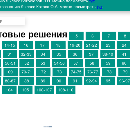
нию 9 класс Боголюбов Л.Н. можно посмотреть
тут
.
ствознанию 9 класс Котова О.А. можно посмотреть
тут
.
товые решения
5
6
7
8
14-15
16
17
18
19-20
21-22
23
24
31
32-33
34
35
36
37
38-40
41
50-51
52
53
54-56
57
58
59
60
69
70-71
72
73
74-75
76-77
78
79
86-87
88
89
90
91
92-94
95
96-97
104
105
106-107
108-110