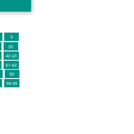
9
25
42-43
61-62
80
98-99