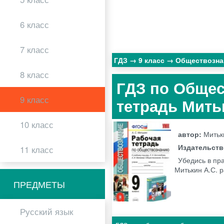
6 класс
7 класс
ГДЗ
9 класс
Обществозн
8 класс
ГДЗ по Общес
9 класс
тетрадь Мить
10 класс
автор:
Митьк
Издательст
11 класс
Убедись в пр
Митькин А.С. 
ПРЕДМЕТЫ
Русский язык