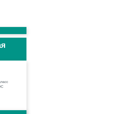
ая
класс
ОС