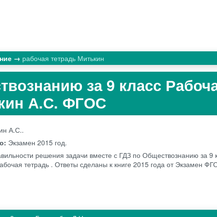
ание
рабочая тетрадь Митькин
твознанию за 9 класс Рабоч
кин А.С. ФГОС
ин А.С..
во:
Экзамен
2015 год.
авильности решения задачи вместе с ГДЗ по Обществознанию за 9 
рабочая тетрадь . Ответы сделаны к книге 2015 года от Экзамен ФГ