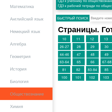
ГДЗ к учебнику по обществозна
ГДЗ к рабочей тетради по обще
Математика
БЫСТРЫЙ ПОИСК
Английский язык
Страницы. Го
Немецкий язык
10
11
12
13
Алгебра
26-27
28
29
30
44-46
47
48
49
Геометрия
63-64
65
66
67-68
История
81
82
83-84
85
100
101
102
103
Биология
Обществознание
Химия