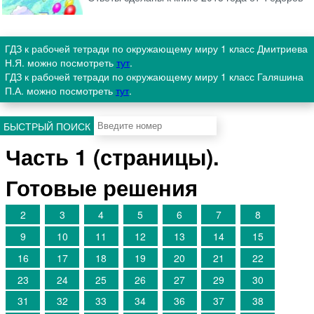
ГДЗ к рабочей тетради по окружающему миру 1 класс Дмитриева
Н.Я. можно посмотреть
тут
.
ГДЗ к рабочей тетради по окружающему миру 1 класс Галяшина
П.А. можно посмотреть
тут
.
БЫСТРЫЙ ПОИСК
Часть 1 (страницы).
Готовые решения
2
3
4
5
6
7
8
9
10
11
12
13
14
15
16
17
18
19
20
21
22
23
24
25
26
27
29
30
31
32
33
34
36
37
38