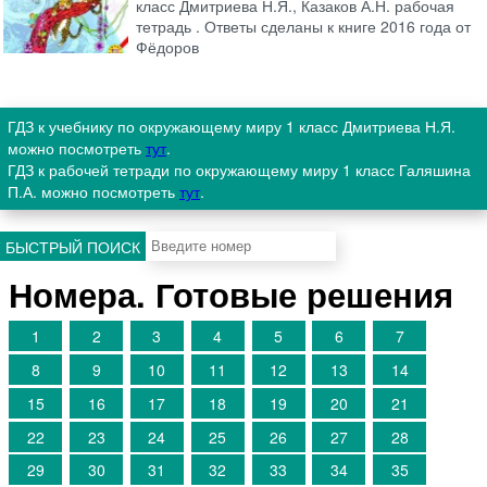
класс Дмитриева Н.Я., Казаков А.Н. рабочая
тетрадь . Ответы сделаны к книге 2016 года от
Фёдоров
ГДЗ к учебнику по окружающему миру 1 класс Дмитриева Н.Я.
можно посмотреть
тут
.
ГДЗ к рабочей тетради по окружающему миру 1 класс Галяшина
П.А. можно посмотреть
тут
.
БЫСТРЫЙ ПОИСК
Номера. Готовые решения
1
2
3
4
5
6
7
8
9
10
11
12
13
14
15
16
17
18
19
20
21
22
23
24
25
26
27
28
29
30
31
32
33
34
35