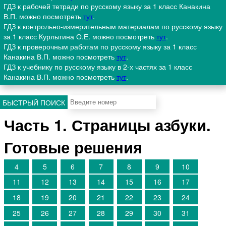
ГДЗ к рабочей тетради по русскому языку за 1 класс Канакина
В.П. можно посмотреть
тут
.
ГДЗ к контрольно-измерительным материалам по русскому языку
за 1 класс Курлыгина О.Е. можно посмотреть
тут
.
ГДЗ к проверочным работам по русскому языку за 1 класс
Канакина В.П. можно посмотреть
тут
.
ГДЗ к учебнику по русскому языку в 2-х частях за 1 класс
Канакина В.П. можно посмотреть
тут
.
БЫСТРЫЙ ПОИСК
Часть 1. Страницы азбуки.
Готовые решения
4
5
6
7
8
9
10
11
12
13
14
15
16
17
18
19
20
21
22
23
24
25
26
27
28
29
30
31