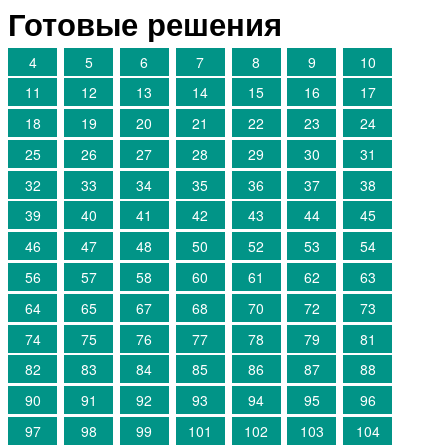
Готовые решения
4
5
6
7
8
9
10
11
12
13
14
15
16
17
18
19
20
21
22
23
24
25
26
27
28
29
30
31
32
33
34
35
36
37
38
39
40
41
42
43
44
45
46
47
48
50
52
53
54
56
57
58
60
61
62
63
64
65
67
68
70
72
73
74
75
76
77
78
79
81
82
83
84
85
86
87
88
90
91
92
93
94
95
96
97
98
99
101
102
103
104