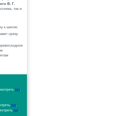
ого В. Г.
сника, так и
у к школе;
авит сразу
 превосходное
ле
бятам
смотреть
тут
.
отреть
тут
.
смотреть
тут
.