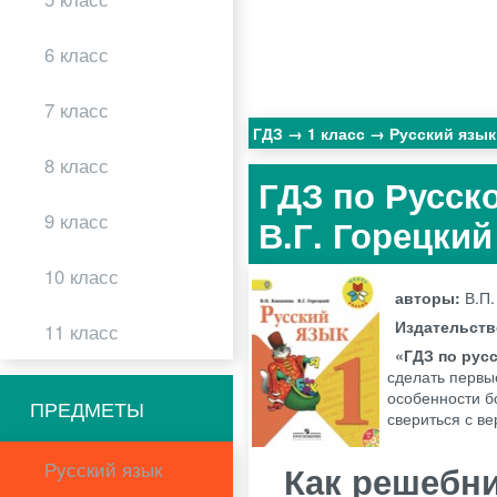
6 класс
7 класс
ГДЗ
1 класс
Русский язы
8 класс
ГДЗ по Русско
9 класс
В.Г. Горецки
10 класс
авторы:
В.П.
Издательст
11 класс
«ГДЗ по русс
сделать первы
особенности бо
ПРЕДМЕТЫ
свериться с в
Русский язык
Как решебни