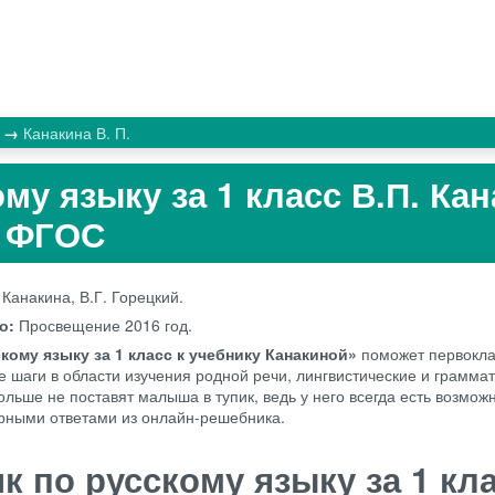
к
Канакина В. П.
му языку за 1 класс В.П. Кан
й ФГОС
 Канакина, В.Г. Горецкий.
во:
Просвещение
2016 год.
кому языку за 1 класс к учебнику Канакиной»
поможет первокл
е шаги в области изучения родной речи, лингвистические и грамма
льше не поставят малыша в тупик, ведь у него всегда есть возмож
ерными ответами из онлайн-решебника.
к по русскому языку за 1 кла