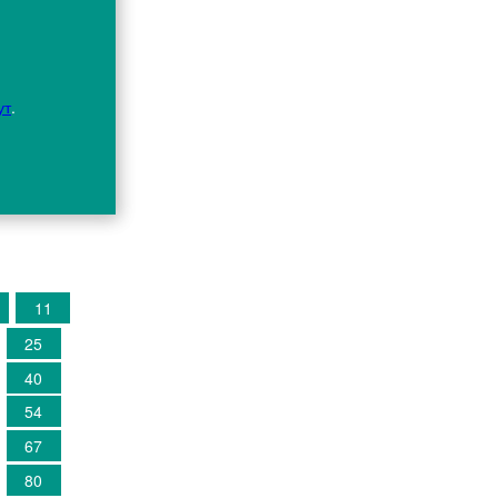
ут
.
11
25
40
54
67
80