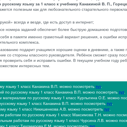
 русскому языку за 1 класс к учебнику Канакиной В. П., Горецк
ажется полезным как для любознательного старательного первоклас
укой» всегда и везде, где есть доступ в интернет;
 все номера заданий обеспечит более быструю домашнюю подготовк
 себя в памяти именно грамотный вариант решения, а ошибки испр
ительного комплекса.
разованию подарит учащимся хорошие оценки в дневнике, а также
ие со стороны классного руководителя. Ребёнок сможет сразу пос
 проверить себя и исправить ошибки. В текущем учебном году ре
ножеством интересных тем.
ому языку 1 класс Канакина В.П. можно посмотреть
тут
.
ий по русскому языку 1 класс Канакина В.П. можно посмотреть
тут
.
м материалам по русскому языку 1 класс Курлыгина О.Е. можно по
усскому языку 1 класс Канакина В.П. можно посмотреть
тут
.
ому языку 1 класс Никишенкова А.В. можно посмотреть
тут
.
ым работам по русскому языку 1 класс Максимова Т.Н. можно посм
ольным работам по русскому языку 1 класс Чурсина Л.В. можно по
ыку 1 класс Тихомирова Е.М. можно посмотреть
тут
.