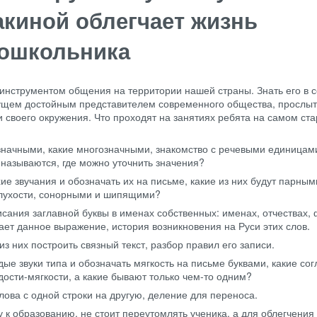
акиной облегчает жизнь
дошкольника
 инструментом общения на территории нашей страны. Знать его в 
дущем достойным представителем современного общества, прослы
своего окружения. Что проходят на занятиях ребята на самом ста
значными, какие многозначными, знакомство с речевыми единицам
называются, где можно уточнить значения?
хие звучания и обозначать их на письме, какие из них будут парным
глухости, сонорными и шипящими?
сания заглавной буквы в именах собственных: именах, отчествах,
чает данное выражение, история возникновения на Руси этих слов.
из них построить связный текст, разбор правил его записи.
дые звуки типа и обозначать мягкость на письме буквами, какие со
ости-мягкости, а какие бывают только чем-то одним?
лова с одной строки на другую, деление для переноса.
у к образованию, не стоит переутомлять ученика, а для облегчения