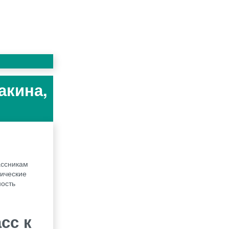
акина,
ассникам
тические
ность
сс к