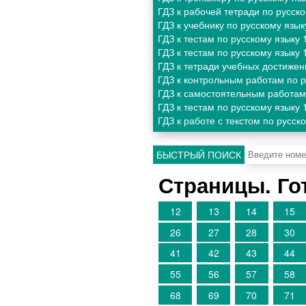
ГДЗ к рабочей тетради по русск
ГДЗ к учебнику по русскому язык
ГДЗ к тестам по русскому языку
ГДЗ к тестам по русскому языку
ГДЗ к тетради учебных достижен
ГДЗ к контрольным работам по 
ГДЗ к самостоятельным работам
ГДЗ к тестам по русскому языку
ГДЗ к работе с текстом по русск
БЫСТРЫЙ ПОИСК
Страницы. Го
12
13
14
15
26
27
28
30
41
42
43
44
55
56
57
58
68
69
70
71