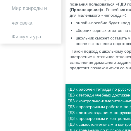
познания пользоваться
«ГДЗ по
Мир природы и
(Просвещение)»
. Решебник ок
для маленького «непоседы»:
человека
онлайн-пособие будет «под р
сборник верных ответов на
Физкультура
школьник сможет оставить у
после выполнения подготов
Такой подход к школьному об
настроение и отличное отношен
выполнения домашнего задания
предстоит познакомиться со м
ГДЗ к рабочей тетради по русск
ГДЗ к тетради учебных достижен
ГДЗ к контрольно-измерительны
ГДЗ к проверочным работам по р
ГДЗ к летним заданиям по русск
ГДЗ к проверочным и контрольн
ГДЗ к самостоятельным и контр
ГДЗ к тренажёру по русскому яз