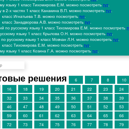
ому языку 1 класс Тихомирова Е.М. можно посмотреть
тут
.
у в 2-х частях 1 класс Канакина В.П. можно посмотреть
тут
.
 1 класс Игнатьева Т.В. можно посмотреть
тут
.
 1 класс Занадворова А.В. можно посмотреть
тут
.
ий по русскому языку 1 класс Тихомирова Е.М. можно посмотреть
т
русскому языку 1 класс Крылова О.Н. можно посмотреть
тут
.
 по русскому языку 1 класс Мовчан Л.Н. можно посмотреть
тут
.
 1 класс Тихомирова Е.М. можно посмотреть
тут
.
ому языку 1 класс Козина Г.А. можно посмотреть
тут
.
товые решения
6
7
8
10
16
18
19
20
21
22
23
24
32
33
34
35
36
37
38
39
46
47
48
49
50
51
52
53
59
60
61
62
63
64
65
66
72
73
74
75
76
77
78
79