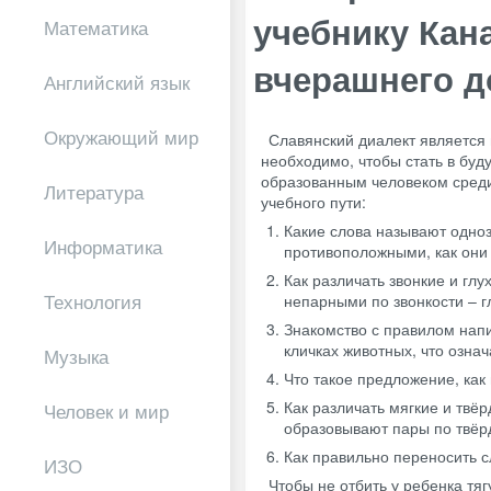
учебнику Кан
Математика
вчерашнего 
Английский язык
Окружающий мир
Славянский диалект является
необходимо, чтобы стать в бу
образованным человеком среди 
Литература
учебного пути:
Какие слова называют одно
Информатика
противоположными, как они 
Как различать звонкие и глу
Технология
непарными по звонкости – 
Знакомство с правилом напи
кличках животных, что озна
Музыка
Что такое предложение, как 
Как различать мягкие и твёр
Человек и мир
образовывают пары по твёрд
Как правильно переносить с
ИЗО
Чтобы не отбить у ребенка тяг