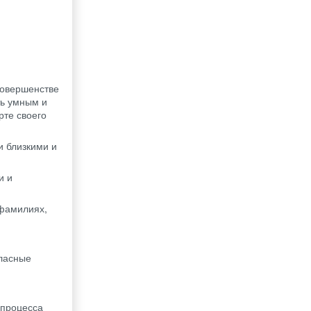
совершенстве
ть умным и
рте своего
и близкими и
и и
 фамилиях,
гласные
 процесса