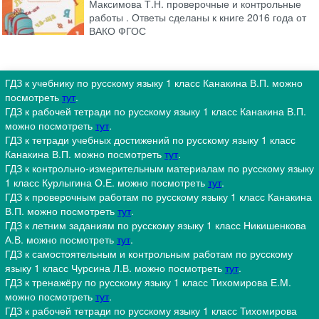
Максимова Т.Н. проверочные и контрольные
работы . Ответы сделаны к книге 2016 года от
ВАКО ФГОС
ГДЗ к учебнику по русскому языку 1 класс Канакина В.П. можно
посмотреть
тут
.
ГДЗ к рабочей тетради по русскому языку 1 класс Канакина В.П.
можно посмотреть
тут
.
ГДЗ к тетради учебных достижений по русскому языку 1 класс
Канакина В.П. можно посмотреть
тут
.
ГДЗ к контрольно-измерительным материалам по русскому языку
1 класс Курлыгина О.Е. можно посмотреть
тут
.
ГДЗ к проверочным работам по русскому языку 1 класс Канакина
В.П. можно посмотреть
тут
.
ГДЗ к летним заданиям по русскому языку 1 класс Никишенкова
А.В. можно посмотреть
тут
.
ГДЗ к самостоятельным и контрольным работам по русскому
языку 1 класс Чурсина Л.В. можно посмотреть
тут
.
ГДЗ к тренажёру по русскому языку 1 класс Тихомирова Е.М.
можно посмотреть
тут
.
ГДЗ к рабочей тетради по русскому языку 1 класс Тихомирова