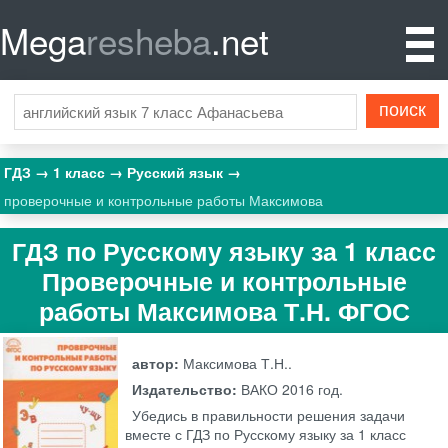
Mega
resheba
.net
ГДЗ
1 класс
Русский язык
проверочные и контрольные работы Максимова
ГДЗ по Русскому языку за 1 класс
Проверочные и контрольные
работы Максимова Т.Н. ФГОС
автор:
Максимова Т.Н..
Издательство:
ВАКО
2016 год.
Убедись в правильности решения задачи
вместе с ГДЗ по Русскому языку за 1 класс