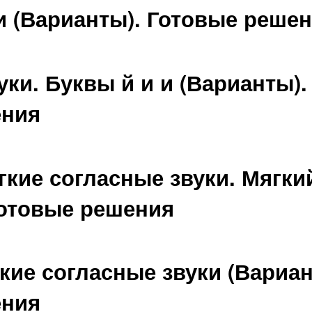
и (Варианты). Готовые реше
ки. Буквы й и и (Варианты).
ения
гкие согласные звуки. Мягки
Готовые решения
кие согласные звуки (Вариан
ения