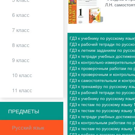
Л.Н. самостоя
6 класс
7 класс
ГДЗ к учебнику по русскому язы
ГДЗ к рабочей тетради по русск
8 класс
ГДЗ к летним заданиям по русск
ГДЗ к тетради учебных достижен
9 класс
ГДЗ к контрольно-измерительны
ГДЗ к проверочным работам по р
ГДЗ к проверочным и контрольн
10 класс
ГДЗ к самостоятельным и контр
ГДЗ к тренажёру по русскому яз
11 класс
ГДЗ к рабочей тетради по русск
ГДЗ к учебнику по русскому язык
ГДЗ к тестам по русскому языку
ПРЕДМЕТЫ
ГДЗ к тестам по русскому языку
ГДЗ к тетради учебных достижен
ГДЗ к контрольным работам по 
Русский язык
ГДЗ к тестам по русскому языку
ГДЗ к работе с текстом по русск