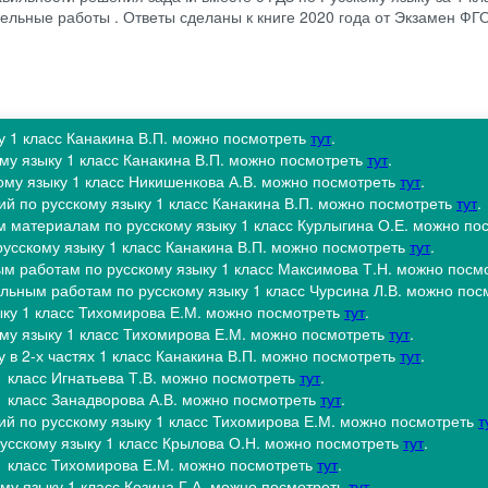
тельные работы . Ответы сделаны к книге 2020 года от Экзамен ФГ
ку 1 класс Канакина В.П. можно посмотреть
тут
.
ому языку 1 класс Канакина В.П. можно посмотреть
тут
.
ому языку 1 класс Никишенкова А.В. можно посмотреть
тут
.
ий по русскому языку 1 класс Канакина В.П. можно посмотреть
тут
.
м материалам по русскому языку 1 класс Курлыгина О.Е. можно по
усскому языку 1 класс Канакина В.П. можно посмотреть
тут
.
ым работам по русскому языку 1 класс Максимова Т.Н. можно посм
ольным работам по русскому языку 1 класс Чурсина Л.В. можно по
ыку 1 класс Тихомирова Е.М. можно посмотреть
тут
.
ому языку 1 класс Тихомирова Е.М. можно посмотреть
тут
.
у в 2-х частях 1 класс Канакина В.П. можно посмотреть
тут
.
 1 класс Игнатьева Т.В. можно посмотреть
тут
.
 1 класс Занадворова А.В. можно посмотреть
тут
.
ий по русскому языку 1 класс Тихомирова Е.М. можно посмотреть
т
русскому языку 1 класс Крылова О.Н. можно посмотреть
тут
.
 1 класс Тихомирова Е.М. можно посмотреть
тут
.
ому языку 1 класс Козина Г.А. можно посмотреть
тут
.