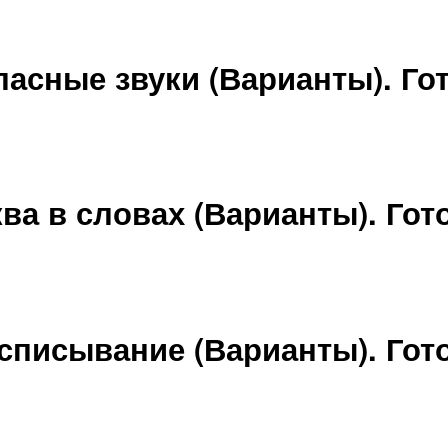
асные звуки (Варианты). Го
ква в словах (Варианты). Го
списывание (Варианты). Гот