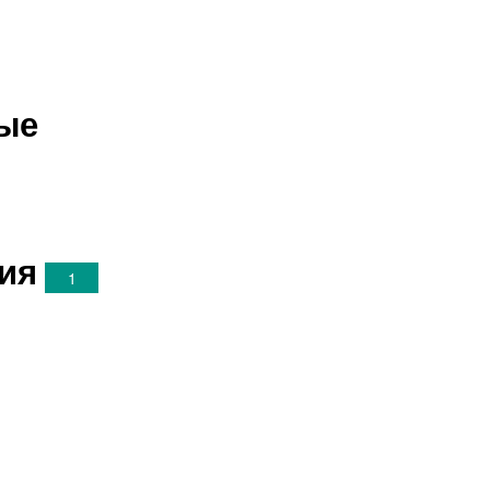
вые
ния
1