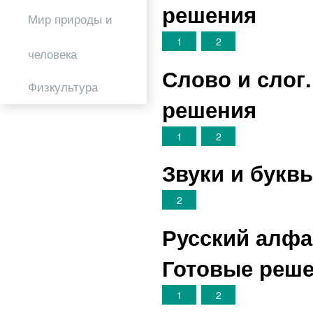
решения
Мир природы и
1
2
человека
Слово и слог
Физкультура
решения
1
2
Звуки и букв
2
Русский алфа
Готовые реш
1
2