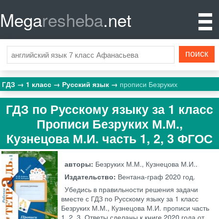
Mega
resheba
.net
ГДЗ
1 класс
Русский язык
прописи Безруких
ГДЗ по Русскому языку за 1 класс
Прописи Безруких М.М.,
Кузнецова М.И. часть 1, 2, 3 ФГОС
авторы:
Безруких М.М., Кузнецова М.И..
Издательство:
Вентана-граф
2020 год.
Убедись в правильности решения задачи
вместе с ГДЗ по Русскому языку за 1 класс
Безруких М.М., Кузнецова М.И. прописи часть
1, 2, 3. Ответы сделаны к книге 2020 года от