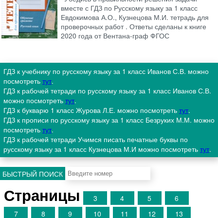
вместе с ГДЗ по Русскому языку за 1 класс
Евдокимова А.О., Кузнецова М.И. тетрадь для
проверочных работ . Ответы сделаны к книге
2020 года от Вентана-граф ФГОС
ГДЗ к учебнику по русскому языку за 1 класс Иванов С.В. можно
посмотреть
тут
.
ГДЗ к рабочей тетради по русскому языку за 1 класс Иванов С.В.
можно посмотреть
тут
.
ГДЗ к букварю 1 класс Журова Л.Е. можно посмотреть
тут
.
ГДЗ к прописи по русскому языку за 1 класс Безруких М.М. можно
посмотреть
тут
.
ГДЗ к рабочей тетради Учимся писать печатные буквы по
русскому языку за 1 класс Кузнецова М.И можно посмотреть
тут
.
БЫСТРЫЙ ПОИСК
Страницы
3
4
5
6
7
8
9
10
11
12
13