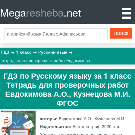
Mega
resheba
.net
ГДЗ
1 класс
Русский язык
тетрадь для проверочных работ Евдокимова
ГДЗ по Русскому языку за 1 класс
Тетрадь для проверочных работ
Евдокимова А.О., Кузнецова М.И.
ФГОС
авторы:
Евдокимова А.О., Кузнецова М.И..
Издательство:
Вентана-граф
2020 год.
Убедись в правильности решения задачи