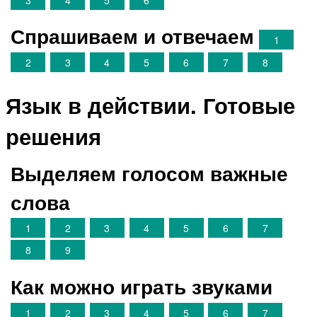
Спрашиваем и отвечаем
1
2
3
4
5
6
7
8
Язык в действии. Готовые
решения
Выделяем голосом важные
слова
1
2
3
4
5
6
7
8
9
Как можно играть звуками
1
2
3
4
5
6
7