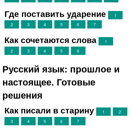
Где поставить ударение
1
2
3
4
5
6
7
Как сочетаются слова
1
2
3
4
5
6
Русский язык: прошлое и
настоящее. Готовые
решения
Как писали в старину
1
2
3
4
5
6
7