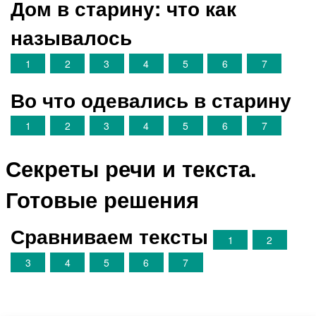
Дом в старину: что как
называлось
1
2
3
4
5
6
7
Во что одевались в старину
1
2
3
4
5
6
7
Секреты речи и текста.
Готовые решения
Сравниваем тексты
1
2
3
4
5
6
7