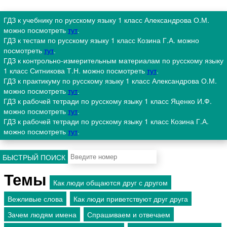
ГДЗ к учебнику по русскому языку 1 класс Александрова О.М.
можно посмотреть
тут
.
ГДЗ к тестам по русскому языку 1 класс Козина Г.А. можно
посмотреть
тут
.
ГДЗ к контрольно-измерительным материалам по русскому языку
1 класс Ситникова Т.Н. можно посмотреть
тут
.
ГДЗ к практикуму по русскому языку 1 класс Александрова О.М.
можно посмотреть
тут
.
ГДЗ к рабочей тетради по русскому языку 1 класс Яценко И.Ф.
можно посмотреть
тут
.
ГДЗ к рабочей тетради по русскому языку 1 класс Козина Г.А.
можно посмотреть
тут
.
БЫСТРЫЙ ПОИСК
Темы
Как люди общаются друг с другом
Вежливые слова
Как люди приветствуют друг друга
Зачем людям имена
Спрашиваем и отвечаем