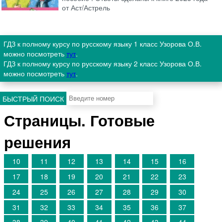
от Аст/Астрель
ГДЗ к полному курсу по русскому языку 1 класс Узорова О.В.
можно посмотреть
тут
.
ГДЗ к полному курсу по русскому языку 2 класс Узорова О.В.
можно посмотреть
тут
.
БЫСТРЫЙ ПОИСК
Страницы. Готовые
решения
10
11
12
13
14
15
16
17
18
19
20
21
22
23
24
25
26
27
28
29
30
31
32
33
34
35
36
37