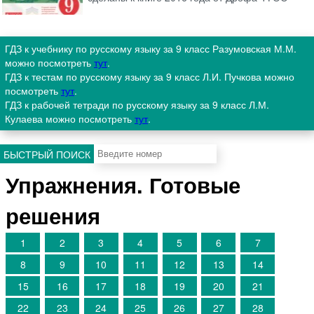
ГДЗ к учебнику по русскому языку за 9 класс Разумовская М.М.
можно посмотреть
тут
.
ГДЗ к тестам по русскому языку за 9 класс Л.И. Пучкова можно
посмотреть
тут
.
ГДЗ к рабочей тетради по русскому языку за 9 класс Л.М.
Кулаева можно посмотреть
тут
.
БЫСТРЫЙ ПОИСК
Упражнения. Готовые
решения
1
2
3
4
5
6
7
8
9
10
11
12
13
14
15
16
17
18
19
20
21
22
23
24
25
26
27
28