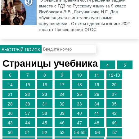
вместе с ГДЗ по Русскому языку за 9 класс
Якубовская Э.В., Галунчикова Н.Г. Для
обучающихся с интеллектуальными
нарушениями . Ответы сделаны к книге 2021
года от Просвещение ФГОС
БЫСТРЫЙ ПОИСК
Страницы учебника
4
5
6
7
8
9
10
11
12-13
14
15
16
17
18
19
20
21
22
23
24
25
26
27
28
30
31
32
33
34
35
36
37
38
39
40
41
42
43
44
45
46
47
48
49
50
51
52
53
54-55
56
57