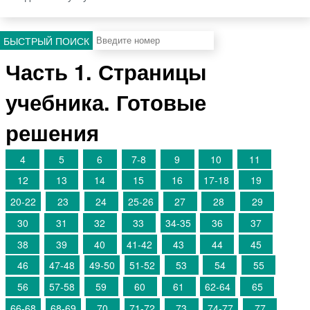
БЫСТРЫЙ ПОИСК
Часть 1. Страницы
учебника. Готовые
решения
4
5
6
7-8
9
10
11
12
13
14
15
16
17-18
19
20-22
23
24
25-26
27
28
29
30
31
32
33
34-35
36
37
38
39
40
41-42
43
44
45
46
47-48
49-50
51-52
53
54
55
56
57-58
59
60
61
62-64
65
66-68
68-69
70
71-72
73
74-77
77