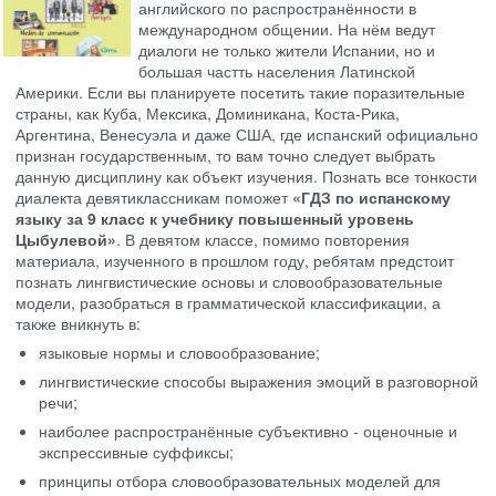
английского по распространённости в
международном общении. На нём ведут
диалоги не только жители Испании, но и
большая частть населения Латинской
Америки. Если вы планируете посетить такие поразительные
страны, как Куба, Мексика, Доминикана, Коста-Рика,
Аргентина, Венесуэла и даже США, где испанский официально
признан государственным, то вам точно следует выбрать
данную дисциплину как объект изучения. Познать все тонкости
диалекта девятиклассникам поможет
«ГДЗ по испанскому
языку за 9 класс к учебнику повышенный уровень
Цыбулевой»
. В девятом классе, помимо повторения
материала, изученного в прошлом году, ребятам предстоит
познать лингвистические основы и словообразовательные
модели, разобраться в грамматической классификации, а
также вникнуть в:
языковые нормы и словообразование;
лингвистические способы выражения эмоций в разговорной
речи;
наиболее распространённые субъективно - оценочные и
экспрессивные суффиксы;
принципы отбора словообразовательных моделей для