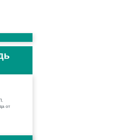
дь
П.
да от