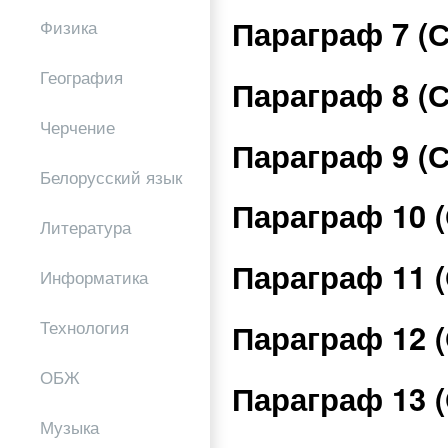
Параграф 7 (
Физика
География
Параграф 8 (
Черчение
Параграф 9 (
Белорусский язык
Параграф 10 
Литература
Параграф 11 
Информатика
Параграф 12 
Технология
ОБЖ
Параграф 13 
Музыка