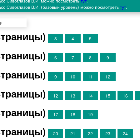
ласс Сивоглазов В.И. можно посмотреть
тут
.
ласс Сивоглазов В.И. (базовый уровень) можно посмотреть
тут
.
Страницы)
3
4
5
Страницы)
6
7
8
9
Страницы)
9
10
11
12
Страницы)
12
13
14
15
16
Страницы)
17
18
19
Страницы)
20
21
22
23
24