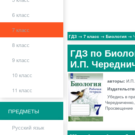
6 класс
7 класс
ГДЗ
7 класс
Биология
8 класс
ГДЗ по Биоло
9 класс
И.П. Чередни
10 класс
авторы:
И.П.
Издательст
11 класс
Убедись в пра
Чередниченко, 
Просвещение
ПРЕДМЕТЫ
Русский язык