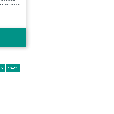
 Просвещение
15
16–21