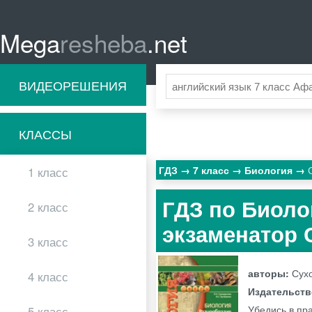
Mega
resheba
.net
ВИДЕОРЕШЕНИЯ
КЛАССЫ
ГДЗ
7 класс
Биология
1 класс
ГДЗ по Биолог
2 класс
экзаменатор С
3 класс
авторы:
Сухо
4 класс
Издательст
Убедись в пр
5 класс