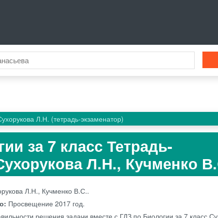
Сухорукова Л.Н. (тетрадь-экзаменатор)
ии за 7 класс Тетрадь-
ухорукова Л.Н., Кучменко В.
рукова Л.Н., Кучменко В.С..
во:
Просвещение
2017 год.
авильности решения задачи вместе с ГДЗ по Биологии за 7 класс С