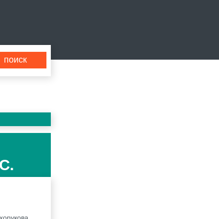
С.
ухорукова