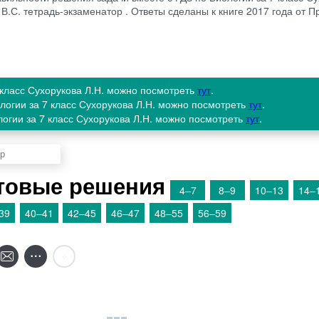
 В.С. тетрадь-экзаменатор . Ответы сделаны к книге 2017 года от
7 класс Сухорукова Л.Н. можно посмотреть
тут
.
ологии за 7 класс Сухорукова Л.Н. можно посмотреть
тут
.
логии за 7 класс Сухорукова Л.Н. можно посмотреть
тут
.
товые решения
4–7
8–9
10–13
14–
39
40–41
42–45
46–47
48–55
56–59