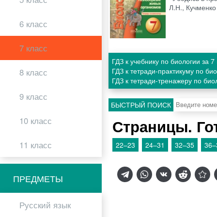
Л.Н., Кучменко
6 класс
7 класс
ГДЗ к учебнику по биологии за 
ГДЗ к тетради-практикуму по би
8 класс
ГДЗ к тетради-тренажеру по био
9 класс
БЫСТРЫЙ ПОИСК
10 класс
Страницы. Го
11 класс
22–23
24–31
32–35
36–
ПРЕДМЕТЫ
Русский язык