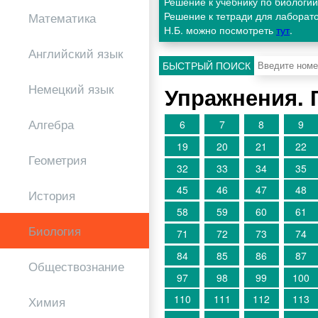
Решение к учебнику по биологии
Решение к тетради для лаборат
Математика
Н.Б. можно посмотреть
тут
.
Английский язык
БЫСТРЫЙ ПОИСК
Немецкий язык
Упражнения. 
Алгебра
6
7
8
9
19
20
21
22
Геометрия
32
33
34
35
45
46
47
48
История
58
59
60
61
Биология
71
72
73
74
84
85
86
87
Обществознание
97
98
99
100
110
111
112
113
Химия