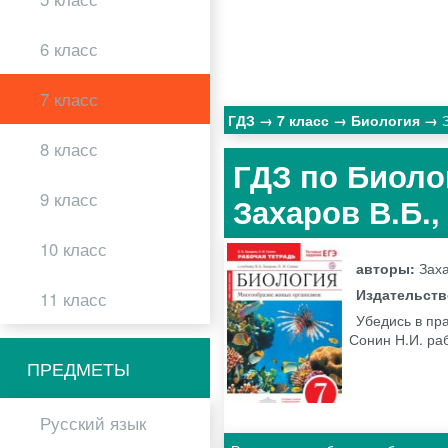
6 класс
7 класс
ГДЗ
7 класс
Биология
8 класс
ГДЗ по Биоло
9 класс
Захаров В.Б.
10 класс
авторы:
Заха
Издательст
11 класс
Убедись в пра
Сонин Н.И. ра
ПРЕДМЕТЫ
Русский язык