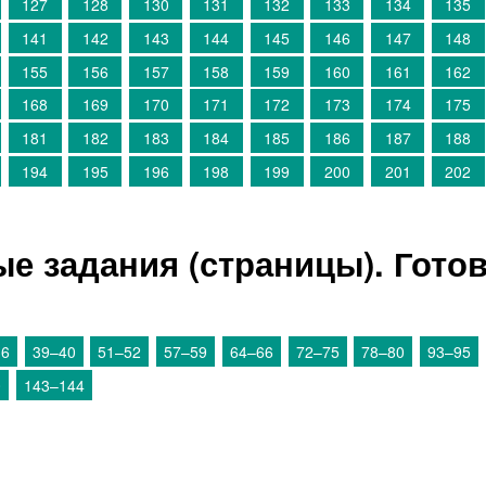
127
128
130
131
132
133
134
135
141
142
143
144
145
146
147
148
155
156
157
158
159
160
161
162
168
169
170
171
172
173
174
175
181
182
183
184
185
186
187
188
194
195
196
198
199
200
201
202
е задания (страницы). Гото
36
39–40
51–52
57–59
64–66
72–75
78–80
93–95
0
143–144