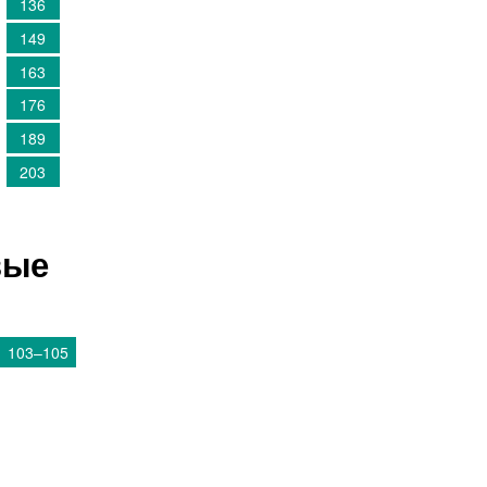
136
149
163
176
189
203
вые
103–105