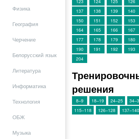
123
124
125
126
Физика
137
138
139
140
150
151
152
153
География
164
165
166
167
Черчение
177
178
179
180
190
191
192
193
Белорусский язык
204
Литература
Тренировочны
решения
Информатика
8–9
18–19
24–25
34–
Технология
115–118
126–128
137–14
ОБЖ
Музыка