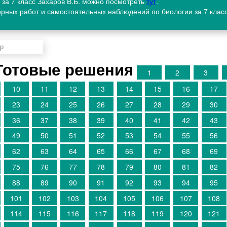
 за 7 класс Захаров В.Б. можно посмотреть
тут
.
орных работ и самостоятельных наблюдений по биологии за 7 клас
Готовые решения
1
2
3
10
11
12
13
14
15
16
17
23
24
25
26
27
28
29
30
36
37
38
39
40
41
42
43
49
50
51
52
53
54
55
56
62
63
64
65
66
67
68
69
75
76
77
78
79
80
81
82
88
89
90
91
92
93
94
95
101
102
103
104
105
106
107
108
114
115
116
117
118
119
120
121