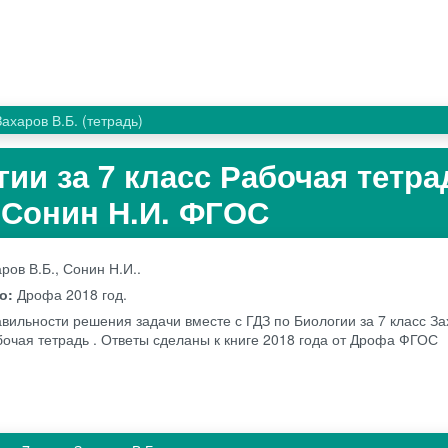
Захаров В.Б. (тетрадь)
гии за 7 класс Рабочая тетра
, Сонин Н.И. ФГОС
ров В.Б., Сонин Н.И..
во:
Дрофа
2018 год.
вильности решения задачи вместе с ГДЗ по Биологии за 7 класс За
бочая тетрадь . Ответы сделаны к книге 2018 года от Дрофа ФГОС