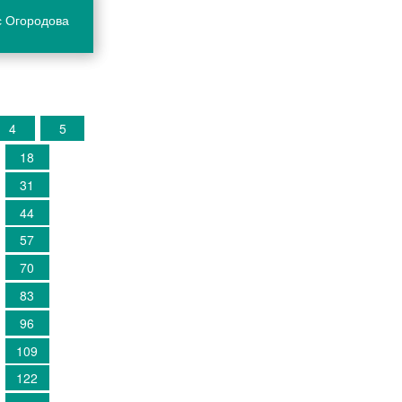
с Огородова
4
5
18
31
44
57
70
83
96
109
122