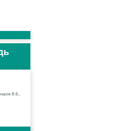
дь
харов В.Б.,