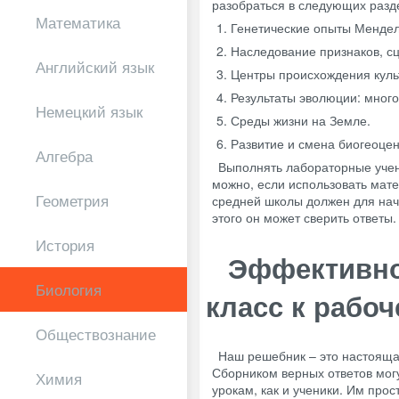
разобраться в следующих разд
Математика
Генетические опыты Мендел
Наследование признаков, с
Английский язык
Центры происхождения куль
Результаты эволюции: много
Немецкий язык
Среды жизни на Земле.
Развитие и смена биогеоцен
Алгебра
Выполнять лабораторные учени
можно, если использовать мате
Геометрия
средней школы должен для нача
этого он может сверить ответы.
История
Эффективнос
Биология
класс к рабоч
Обществознание
Наш решебник – это настоящая
Сборником верных ответов могу
Химия
урокам, как и ученики. Им про