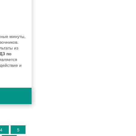
нные минуты,
вочников.
льтаты из
ДЗ по
является
действие и
4
5