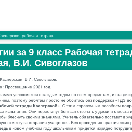
Касперская рабочая тетрадь
гии за 9 класс Рабочая тетра
ая, В.И. Сивоглазов
 Касперская, В.И. Сивоглазов.
во:
Просвещение
2021 год.
рамма усложняется с каждым годом по всем предметам, и эта дис
нием, поэтому ребятам просто не обойтись без поддержки
«ГДЗ по
рабочей тетради Касперской»
. С этим справочным пособием подр
се испытания. Они перестанут бояться отвечать у доски и с места 
тобы блеснуть своими знаниями. Учитель обязательно поставит в жу
ную отметку за старания учащегося. Без проведения практических 
ведь в новом учебном году школьникам придется изрядно потрудит