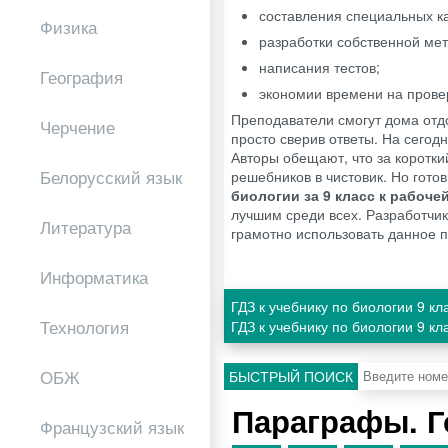
составления специальных ка
Физика
разработки собственной мет
написания тестов;
География
экономии времени на прове
Преподаватели смогут дома отдо
Черчение
просто сверив ответы. На сего
Авторы обещают, что за коротки
Белорусский язык
решебников в чистовик. Но гото
биологии за 9 класс к рабочей
лучшим среди всех. Разработчик
Литература
грамотно использовать данное п
Информатика
ГДЗ к учебнику по биологии 9 к
Технология
ГДЗ к учебнику по биологии 9 к
ОБЖ
БЫСТРЫЙ ПОИСК
Параграфы. 
Французский язык