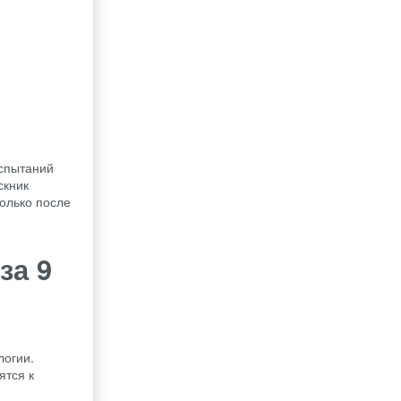
испытаний
скник
только после
за 9
логии.
ятся к