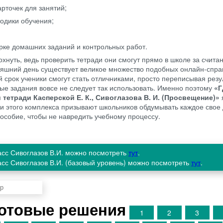
рточек для занятий;
одики обучения;
рке домашних заданий и контрольных работ.
хнуть, ведь проверить тетради они смогут прямо в школе за счита
дняшний день существует великое множество подобных онлайн-спра
й срок ученики смогут стать отличниками, просто переписывая резу
вые задания вовсе не следует так использовать. Именно поэтому
«Г
 тетради Касперской Е. К., Сивоглазова В. И. (Просвещение)»
и этого комплекса призывают школьников обдумывать каждое свое 
особие, чтобы не навредить учебному процессу.
ласс Сивоглазов В.И. можно посмотреть
тут
.
ласс Сивоглазов В.И. (базовый уровень) можно посмотреть
тут
.
Готовые решения
1
2
3