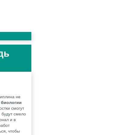
дь
циплина не
 биологии
остки смогут
и будут смело
рнал и в
работ
ься, чтобы