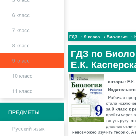
6 класс
7 класс
ГДЗ
9 класс
Биология
8 класс
ГДЗ по Биоло
9 класс
Е.К. Касперск
10 класс
авторы:
Е.К.
Издательст
11 класс
Рабочая прог
стала исключе
за 9 класс к 
ПРЕДМЕТЫ
пройти через в
тянуть руку, ч
дневник отлич
Русский язык
невозможно изучить теорию. А 