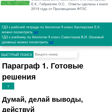
Е.К., Габриелян О.С. . Ответы сделаны к книге
2019 года от Просвещение ФГОС
ГДЗ к рабочей тетради по биологии 9 класс Касперская Е.К.
можно посмотреть
тут
.
ГДЗ к учебнику по биологии 9 класс Сивоглазов В.И. (базовый
уровень) можно посмотреть
тут
.
БЫСТРЫЙ ПОИСК
Параграф 1. Готовые
решения
1
Думай, делай выводы,
действуй