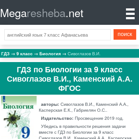
Mega
resheba
.net
ГДЗ
9 класс
Биология
Сивоглазов В.И.
ГДЗ по Биологии за 9 класс
Сивоглазов В.И., Каменский А.А.
ФГОС
авторы:
Сивоглазов В.И., Каменский А.А.,
Касперская Е.К., Габриелян О.С..
Издательство:
Просвещение
2019 год.
Убедись в правильности решения задачи
вместе с ГДЗ по Биологии за 9 класс
Сивоглазов В.И., Каменский А.А., Касперская