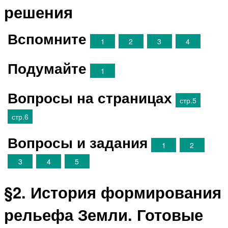
решения
Вспомните
1
2
3
4
Подумайте
1
Вопросы на страницах
стр.5
стр.6
Вопросы и задания
1
2
3
4
5
§2. История формирования
рельефа Земли. Готовые