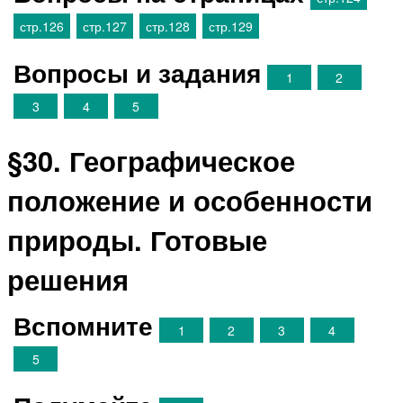
стр.126
стр.127
стр.128
стр.129
Вопросы и задания
1
2
3
4
5
§30. Географическое
положение и особенности
природы. Готовые
решения
Вспомните
1
2
3
4
5