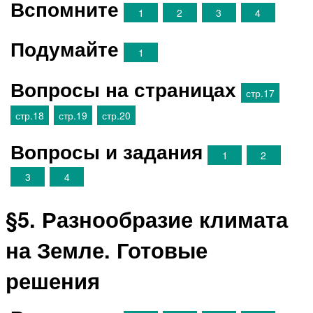
Вспомните
1
2
3
4
Подумайте
1
Вопросы на страницах
стр.17
стр.18
стр.19
стр.20
Вопросы и задания
1
2
3
4
§5. Разнообразие климата
на Земле. Готовые
решения