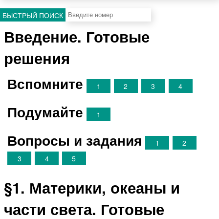
БЫСТРЫЙ ПОИСК
Введение. Готовые
решения
Вспомните
1
2
3
4
Подумайте
1
Вопросы и задания
1
2
3
4
5
§1. Материки, океаны и
части света. Готовые