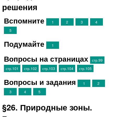
решения
Вспомните
1
2
3
4
5
Подумайте
1
Вопросы на страницах
стр.99
стр.101
стр.102
стр.103
стр.104
стр.105
Вопросы и задания
1
2
3
4
5
§26. Природные зоны.