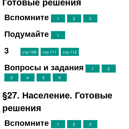
Готовые решения
Вспомните
1
2
3
Подумайте
1
3
стр.108
стр.111
стр.112
Вопросы и задания
1
2
3
4
5
6
§27. Население. Готовые
решения
Вспомните
1
2
3