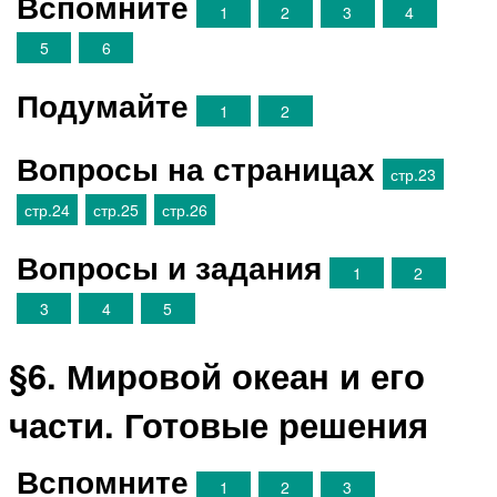
Вспомните
1
2
3
4
5
6
Подумайте
1
2
Вопросы на страницах
стр.23
стр.24
стр.25
стр.26
Вопросы и задания
1
2
3
4
5
§6. Мировой океан и его
части. Готовые решения
Вспомните
1
2
3