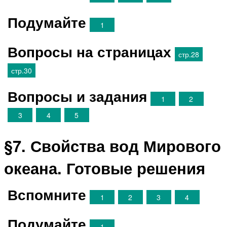
Подумайте
1
Вопросы на страницах
стр.28
стр.30
Вопросы и задания
1
2
3
4
5
§7. Свойства вод Мирового
океана. Готовые решения
Вспомните
1
2
3
4
Подумайте
1