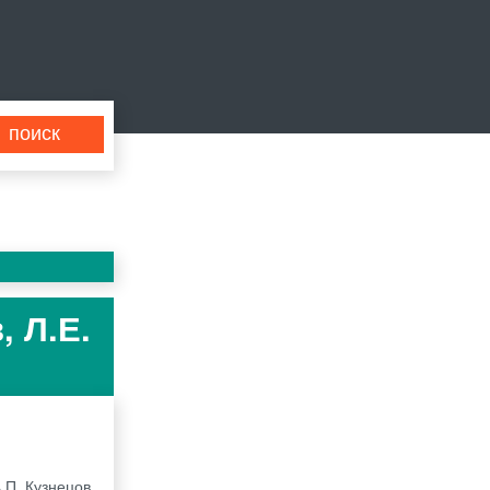
, Л.Е.
.П. Кузнецов,