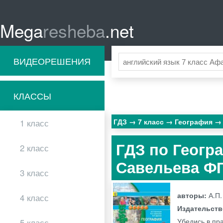
Mega
resheba
.net
ВИДЕОРЕШЕНИЯ
КЛАССЫ
ГДЗ
7 класс
География
1 класс
ГДЗ по Геогра
2 класс
Савельева Ф
3 класс
авторы:
А.П.
4 класс
Издательст
Убедись в пра
5 класс