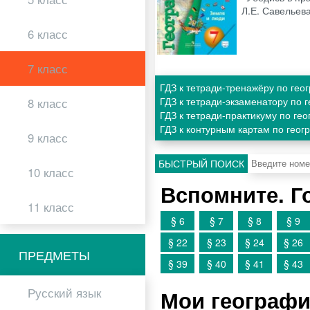
Л.Е. Савельев
6 класс
7 класс
ГДЗ к тетради-тренажёру по гео
ГДЗ к тетради-экзаменатору по 
8 класс
ГДЗ к тетради-практикуму по ге
ГДЗ к контурным картам по геог
9 класс
БЫСТРЫЙ ПОИСК
10 класс
Вспомните. Г
11 класс
§ 6
§ 7
§ 8
§ 9
§ 22
§ 23
§ 24
§ 26
ПРЕДМЕТЫ
§ 39
§ 40
§ 41
§ 43
Русский язык
Мои географи