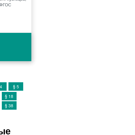
е ФГОС
 4
§ 5
§ 18
§ 38
вые