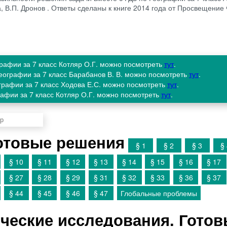
а, В.П. Дронов . Ответы сделаны к книге 2014 года от Просвещени
графии за 7 класс Котляр О.Г. можно посмотреть
тут
.
географии за 7 класс Барабанов В. В. можно посмотреть
тут
.
ографии за 7 класс Ходова Е.С. можно посмотреть
тут
.
рафии за 7 класс Котляр О.Г. можно посмотреть
тут
.
отовые решения
§ 1
§ 2
§ 3
§
§ 10
§ 11
§ 12
§ 13
§ 14
§ 15
§ 16
§ 17
§ 27
§ 28
§ 29
§ 31
§ 32
§ 33
§ 36
§ 37
§ 44
§ 45
§ 46
§ 47
Глобальные проблемы
ческие исследования. Гото