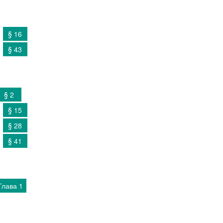
§ 16
§ 43
§ 2
§ 15
§ 28
§ 41
Глава 1