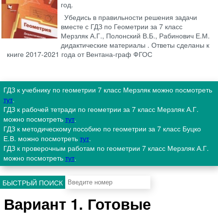
год.
Убедись в правильности решения задачи
вместе с ГДЗ по Геометрии за 7 класс
Мерзляк А.Г., Полонский В.Б., Рабинович Е.М.
дидактические материалы . Ответы сделаны к
книге 2017-2021 года от Вентана-граф ФГОС
ГДЗ к учебнику по геометрии 7 класс Мерзляк можно посмотреть
тут
.
ГДЗ к рабочей тетради по геометрии за 7 класс Мерзляк А.Г.
можно посмотреть
тут
.
ГДЗ к методическому пособию по геометрии за 7 класс Буцко
Е.В. можно посмотреть
тут
.
ГДЗ к проверочным работам по геометрии 7 класс Мерзляк А.Г.
можно посмотреть
тут
.
БЫСТРЫЙ ПОИСК
Вариант 1. Готовые