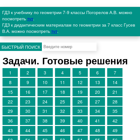
ГДЗ к учебнику по геометрии 7-9 классы Погорелов А.В. можно
посмотреть
тут
.
ГДЗ к дидактическим материалам по геометрии за 7 класс Гусев
В.А. можно посмотреть
тут
.
БЫСТРЫЙ ПОИСК
Задачи. Готовые решения
1
2
3
4
5
6
7
8
9
10
11
12
13
14
15
16
17
18
19
20
21
22
23
24
25
26
27
28
29
30
31
32
33
34
35
36
37
38
39
40
41
42
43
44
45
46
47
48
49
50
51
52
53
54
55
56