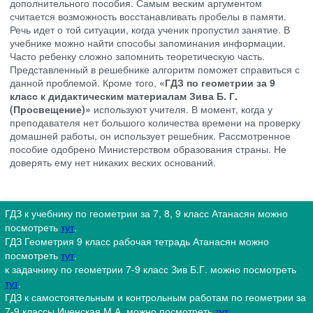
дополнительного пособия. Самым веским аргументом
считается возможность восстанавливать пробелы в памяти.
Речь идет о той ситуации, когда ученик пропустил занятие. В
учебнике можно найти способы запоминания информации.
Часто ребенку сложно запомнить теоретическую часть.
Представленный в решебнике алгоритм поможет справиться с
данной проблемой. Кроме того,
«ГДЗ по геометрии за 9
класс к дидактическим материалам Зива Б. Г.
(Просвещение)»
используют учителя. В момент, когда у
преподавателя нет большого количества времени на проверку
домашней работы, он использует решебник. Рассмотренное
пособие одобрено Министерством образования страны. Не
доверять ему нет никаких веских оснований.
ГДЗ к учебнику по геометрии за 7, 8, 9 класс Атанасян можно
посмотреть
тут
.
ГДЗ Геометрия 9 класс рабочая тетрадь Атанасян можно
посмотреть
тут
.
к задачнику по геометрии 7-9 класс Зив Б.Г. можно посмотреть
тут
.
ГДЗ к самостоятельным и контрольным работам по геометрии за
7-9 классы Иченская М.А. можно посмотреть
тут
.