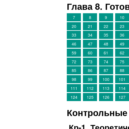
Глава 8. Гот
7
8
9
10
20
21
22
23
33
34
35
36
46
47
48
49
59
60
61
62
72
73
74
75
85
86
87
88
98
99
100
101
111
112
113
114
124
125
126
127
Контрольные 
Кр-1. Теорети