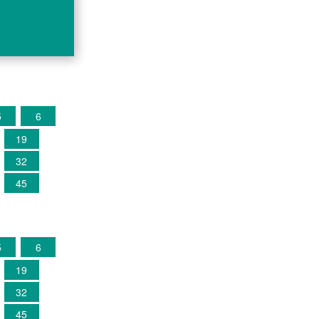
5
6
19
32
45
5
6
19
32
45