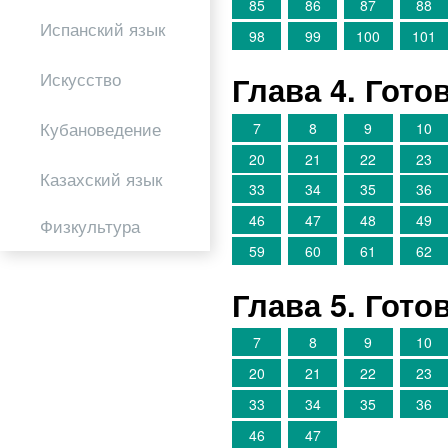
85
86
87
88
Испанский язык
98
99
100
101
Искусство
Глава 4. Гот
Кубановедение
7
8
9
10
20
21
22
23
Казахский язык
33
34
35
36
46
47
48
49
Физкультура
59
60
61
62
Глава 5. Гот
7
8
9
10
20
21
22
23
33
34
35
36
46
47