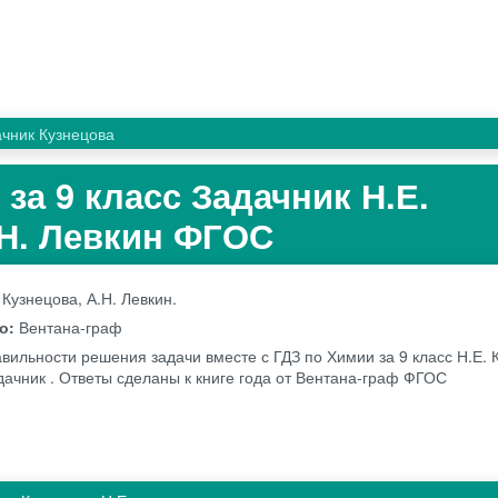
чник Кузнецова
за 9 класс Задачник Н.Е.
.Н. Левкин ФГОС
 Кузнецова, А.Н. Левкин.
во:
Вентана-граф
вильности решения задачи вместе с ГДЗ по Химии за 9 класс Н.Е. 
дачник . Ответы сделаны к книге года от Вентана-граф ФГОС