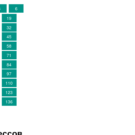
5
6
19
32
45
58
71
84
97
110
123
136
ессов.