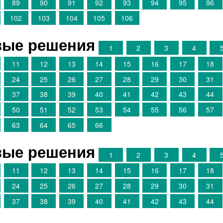
89
90
91
92
93
94
95
96
102
103
104
105
106
овые решения
1
2
3
4
11
12
13
14
15
16
17
18
24
25
26
27
28
29
30
31
37
38
39
40
41
42
43
44
50
51
52
53
54
55
56
57
63
64
65
66
овые решения
1
2
3
4
11
12
13
14
15
16
17
18
24
25
26
27
28
29
30
31
37
38
39
40
41
42
43
44