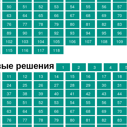
50
51
52
53
54
55
56
57
63
64
65
66
67
68
69
70
76
77
78
79
80
81
82
83
89
90
91
92
93
94
95
96
102
103
104
105
106
107
108
109
115
116
117
118
овые решения
1
2
3
4
11
12
13
14
15
16
17
18
24
25
26
27
28
29
30
31
37
38
39
40
41
42
43
44
50
51
52
53
54
55
56
57
63
64
65
66
67
68
69
70
76
77
78
79
80
81
82
83