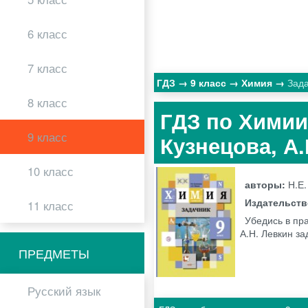
6 класс
7 класс
ГДЗ
9 класс
Химия
Зада
8 класс
ГДЗ по Химии 
9 класс
Кузнецова, А
10 класс
авторы:
Н.Е.
Издательст
11 класс
Убедись в пра
А.Н. Левкин за
ПРЕДМЕТЫ
Русский язык