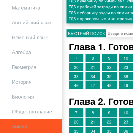
ГДЗ к учебнику по химии за 9 к
ГДЗ к рабочей тетради по химии
Математика
ГДЗ к сборнику задач по химии 
ГДЗ к проверочным и контрольн
Английский язык
БЫСТРЫЙ ПОИСК
Немецкий язык
Глава 1. Гот
Алгебра
7
8
9
10
Геометрия
20
21
22
23
33
34
35
36
История
46
47
48
49
Биология
Глава 2. Гот
Обществознание
7
8
9
10
20
21
22
23
Химия
33
34
35
36