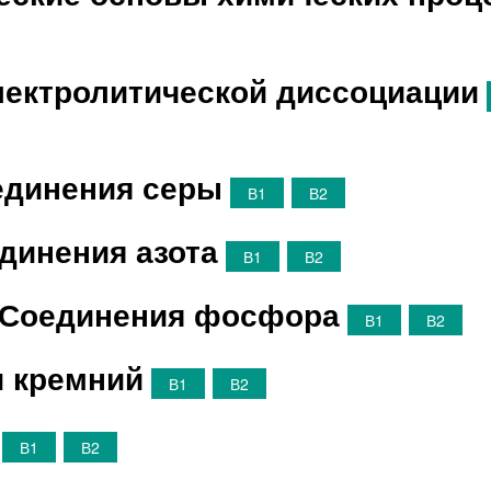
электролитической диссоциации
оединения серы
В1
В2
единения азота
В1
В2
. Соединения фосфора
В1
В2
и кремний
В1
В2
В1
В2