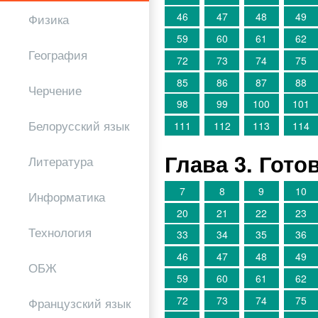
46
47
48
49
Физика
59
60
61
62
География
72
73
74
75
85
86
87
88
Черчение
98
99
100
101
Белорусский язык
111
112
113
114
Глава 3. Гот
Литература
7
8
9
10
Информатика
20
21
22
23
Технология
33
34
35
36
46
47
48
49
ОБЖ
59
60
61
62
72
73
74
75
Французский язык