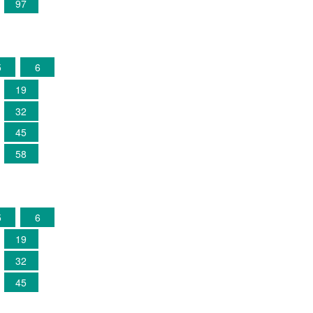
97
5
6
19
32
45
58
5
6
19
32
45