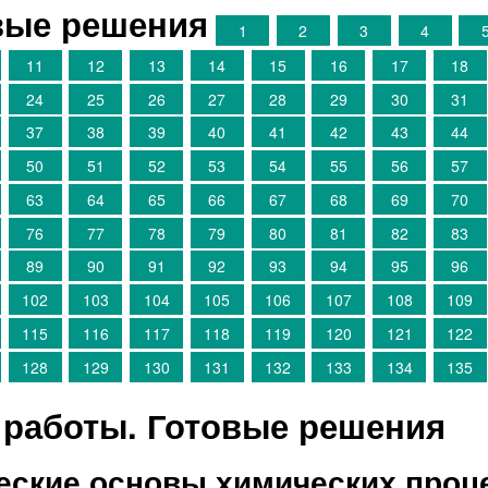
овые решения
1
2
3
4
11
12
13
14
15
16
17
18
24
25
26
27
28
29
30
31
37
38
39
40
41
42
43
44
50
51
52
53
54
55
56
57
63
64
65
66
67
68
69
70
76
77
78
79
80
81
82
83
89
90
91
92
93
94
95
96
102
103
104
105
106
107
108
109
115
116
117
118
119
120
121
122
128
129
130
131
132
133
134
135
работы. Готовые решения
ческие основы химических проц