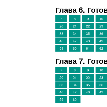
Глава 6. Гот
7
8
9
10
20
21
22
23
33
34
35
36
46
47
48
49
59
60
61
62
Глава 7. Гот
7
8
9
10
20
21
22
23
33
34
35
36
46
47
48
49
59
60