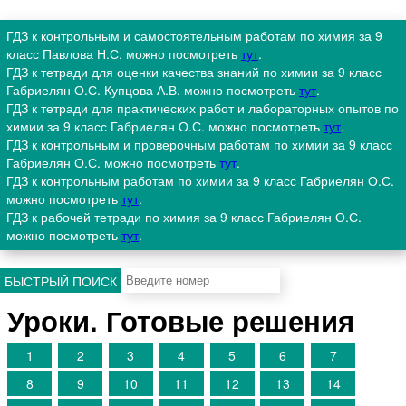
ГДЗ к контрольным и самостоятельным работам по химия за 9
класс Павлова Н.С. можно посмотреть
тут
.
ГДЗ к тетради для оценки качества знаний по химии за 9 класс
Габриелян О.С. Купцова А.В. можно посмотреть
тут
.
ГДЗ к тетради для практических работ и лабораторных опытов по
химии за 9 класс Габриелян О.С. можно посмотреть
тут
.
ГДЗ к контрольным и проверочным работам по химии за 9 класс
Габриелян О.С. можно посмотреть
тут
.
ГДЗ к контрольным работам по химии за 9 класс Габриелян О.С.
можно посмотреть
тут
.
ГДЗ к рабочей тетради по химия за 9 класс Габриелян О.С.
можно посмотреть
тут
.
БЫСТРЫЙ ПОИСК
Уроки. Готовые решения
1
2
3
4
5
6
7
8
9
10
11
12
13
14