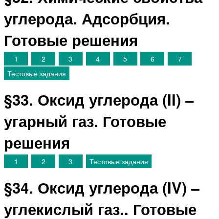
углерода. Адсорбция.
Готовые решения
1
2
3
4
5
6
7
Тестовые задания
§33. Оксид углерода (II) –
угарный газ. Готовые
решения
1
2
3
Тестовые задания
§34. Оксид углерода (IV) –
углекислый газ.. Готовые