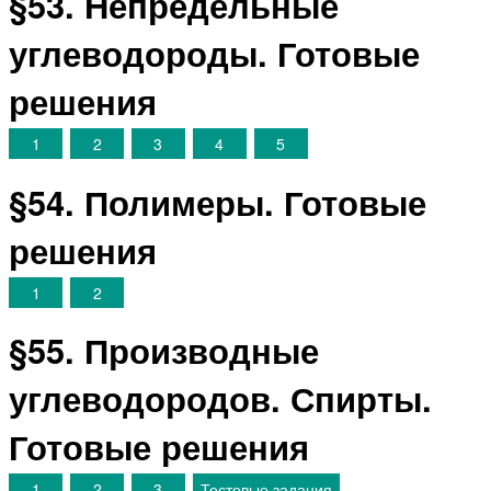
§53. Непредельные
углеводороды. Готовые
решения
1
2
3
4
5
§54. Полимеры. Готовые
решения
1
2
§55. Производные
углеводородов. Спирты.
Готовые решения
1
2
3
Тестовые задания