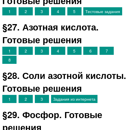
Готовые решения
1
2
3
4
5
Тестовые задания
§27. Азотная кислота.
Готовые решения
1
2
3
4
5
6
7
8
§28. Соли азотной кислоты.
Готовые решения
1
2
3
Задания из интернета
§29. Фосфор. Готовые
решения