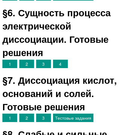
§6. Сущность процесса
электрической
диссоциации. Готовые
решения
1
2
3
4
§7. Диссоциация кислот,
оснований и солей.
Готовые решения
1
2
3
Тестовые задания
§8. Слабые и сильные