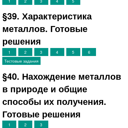
1
2
3
4
5
§39. Характеристика
металлов. Готовые
решения
1
2
3
4
5
6
Тестовые задания
§40. Нахождение металлов
в природе и общие
способы их получения.
Готовые решения
1
2
3