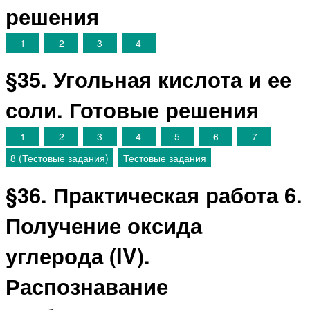
решения
1
2
3
4
§35. Угольная кислота и ее
соли. Готовые решения
1
2
3
4
5
6
7
8 (Тестовые задания)
Тестовые задания
§36. Практическая работа 6.
Получение оксида
углерода (IV).
Распознавание