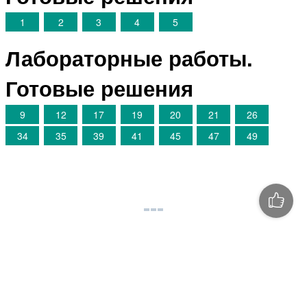
1
2
3
4
5
Лабораторные работы.
Готовые решения
9
12
17
19
20
21
26
34
35
39
41
45
47
49
©
megaresheba.net
2026
admin@megaresheba.net