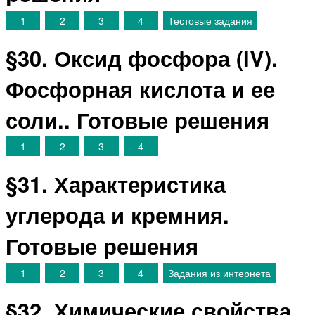
1
2
3
4
Тестовые задания
§30. Оксид фосфора (IV).
Фосфорная кислота и ее
соли.. Готовые решения
1
2
3
4
§31. Характеристика
углерода и кремния.
Готовые решения
1
2
3
4
Задания из интернета
§32. Химические свойства