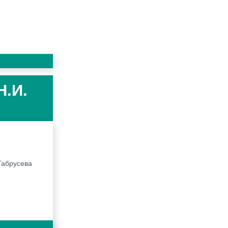
Н.И.
Габрусева