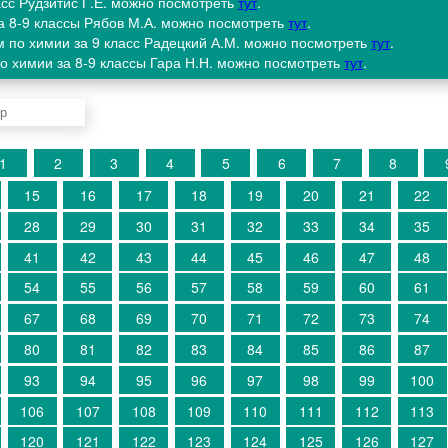
асс Рудзитис Г.Е. можно посмотреть
тут
.
за 8-9 классы Рябов М.А. можно посмотреть
тут
.
м по химии за 9 класс Радецкий А.М. можно посмотреть
тут
.
о химии за 8-9 классы Гара Н.Н. можно посмотреть
тут
.
1
2
3
4
5
6
7
8
15
16
17
18
19
20
21
22
28
29
30
31
32
33
34
35
41
42
43
44
45
46
47
48
54
55
56
57
58
59
60
61
67
68
69
70
71
72
73
74
80
81
82
83
84
85
86
87
93
94
95
96
97
98
99
100
106
107
108
109
110
111
112
113
120
121
122
123
124
125
126
127