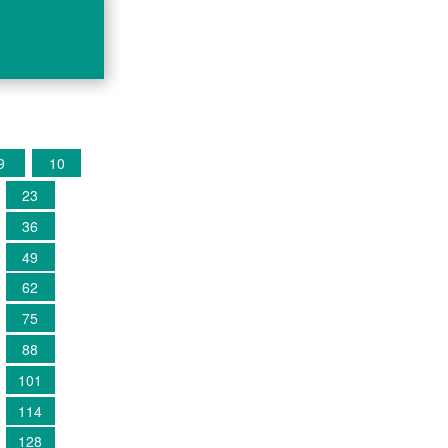
9
10
23
36
49
62
75
88
101
114
128