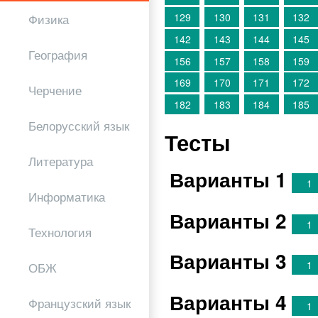
129
130
131
132
Физика
142
143
144
145
География
156
157
158
159
169
170
171
172
Черчение
182
183
184
185
Белорусский язык
Тесты
Литература
Варианты 1
1
Информатика
Варианты 2
1
Технология
Варианты 3
1
ОБЖ
Варианты 4
Французский язык
1