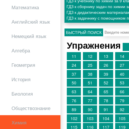
ГДЗ к учебнику по химии за 9 кл
ГДЗ к сборнику задач по химии 
Математика
ГДЗ к дидактическим материала
ГДЗ к задачнику с помощником п
Английский язык
БЫСТРЫЙ ПОИСК
Немецкий язык
Упражнения
Алгебра
11
12
13
14
Геометрия
24
25
26
27
37
38
39
40
История
50
51
52
53
63
64
65
66
Биология
76
77
78
79
Обществознание
89
90
91
92
102
103
104
105
Химия
115
116
117
119