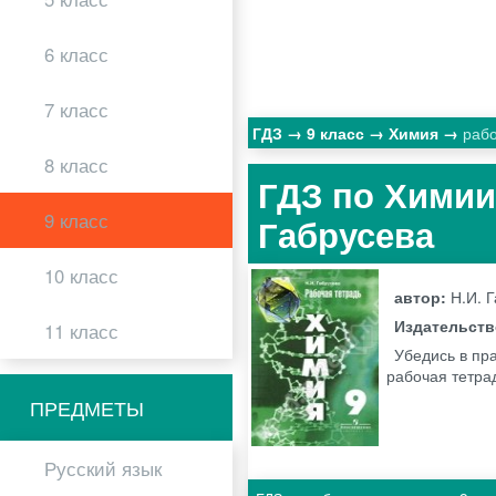
6 класс
7 класс
ГДЗ
9 класс
Химия
рабо
8 класс
ГДЗ по Химии 
9 класс
Габрусева
10 класс
автор:
Н.И. 
Издательст
11 класс
Убедись в пр
рабочая тетра
ПРЕДМЕТЫ
Русский язык