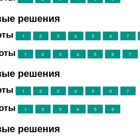
овые решения
оты
1
2
3
4
5
6
7
оты
1
2
3
4
5
6
7
овые решения
оты
1
2
3
4
5
6
7
оты
1
2
3
4
5
6
овые решения