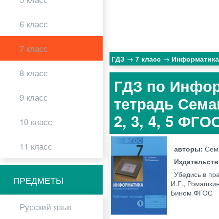
6 класс
7 класс
ГДЗ
7 класс
Информатик
8 класс
ГДЗ по Инфор
9 класс
тетрадь Семак
2, 3, 4, 5 ФГО
10 класс
11 класс
авторы:
Сема
Издательст
Убедись в пр
ПРЕДМЕТЫ
И.Г., Ромашкин
Бином ФГОС
Русский язык