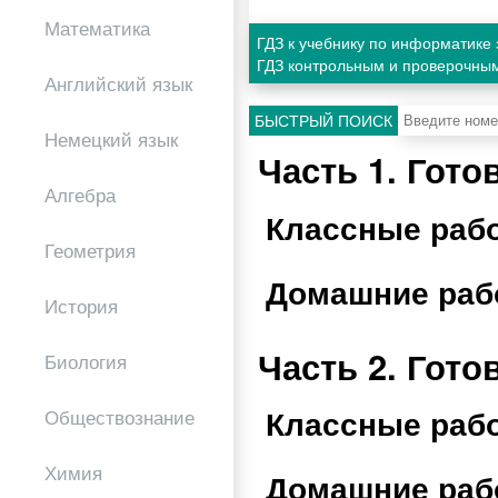
Математика
ГДЗ к учебнику по информатике 
ГДЗ контрольным и проверочным
Английский язык
БЫСТРЫЙ ПОИСК
Немецкий язык
Часть 1. Гот
Алгебра
Классные раб
Геометрия
Домашние раб
История
Часть 2. Гот
Биология
Классные раб
Обществознание
Химия
Домашние раб