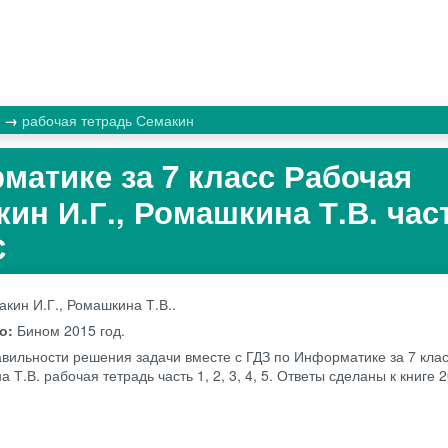
а
рабочая тетрадь Семакин
матике за 7 класс Рабочая
ин И.Г., Ромашкина Т.В. част
С
кин И.Г., Ромашкина Т.В..
во:
Бином
2015 год.
авильности решения задачи вместе с ГДЗ по Информатике за 7 кла
а Т.В. рабочая тетрадь часть 1, 2, 3, 4, 5. Ответы сделаны к книге 