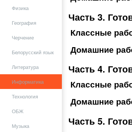
Физика
Часть 3. Гот
География
Классные раб
Черчение
Домашние раб
Белорусский язык
Часть 4. Гот
Литература
Информатика
Классные раб
Технология
Домашние раб
ОБЖ
Часть 5. Гот
Музыка