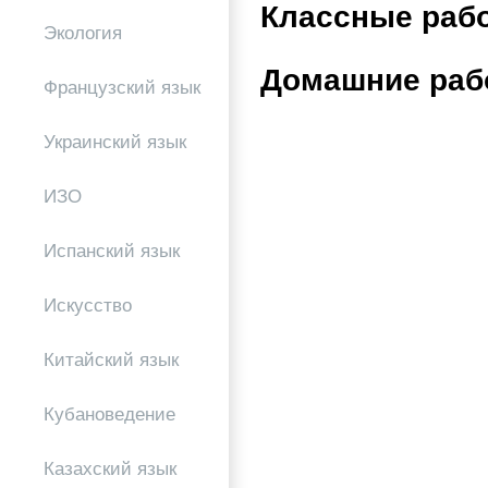
Классные раб
Экология
Домашние раб
Французский язык
Украинский язык
ИЗО
Испанский язык
Искусство
Китайский язык
Кубановедение
Казахский язык