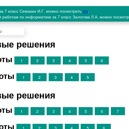
за 7 класс Семакин И.Г. можно посмотреть
тут
.
 работам по информатике за 7 класс Залогова Л.А. можно посмот
овые решения
оты
1
2
3
4
5
6
оты
1
2
3
4
5
овые решения
оты
1
2
3
4
5
6
7
оты
1
2
3
4
5
6