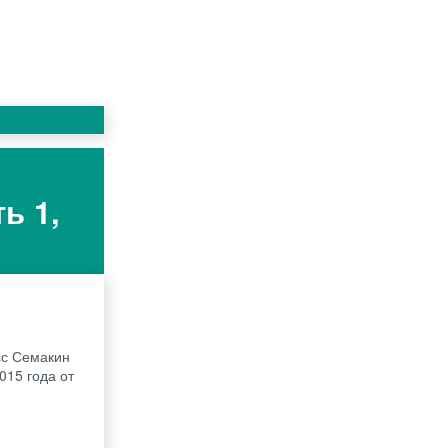
ь 1,
сс Семакин
2015 года от