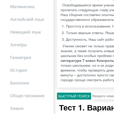
Освободившееся время ученик
Математика
прочитать следующую главу уче
Наш сборник составлен опытны
Английский язык
государственного образователь
Простоту в использовании. 
Немецкий язык
Только верные ответы. Реш
Доступность. Наш сайт работ
Алгебра
Ученик сможет не только прав
знания, а также получить новы
школьник без особых проблем п
Геометрия
литературе 7 класс Контрол
только школьники, но и их род
История
времени, чтобы проверять дом
минуты – достаточно просто св
гораздо проще смотреть работ
Биология
Обществознание
БЫСТРЫЙ ПОИСК
Тест 1. Вари
Химия