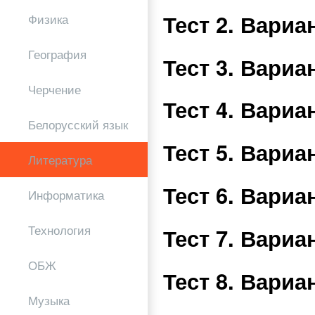
Тест 2. Вари
Физика
География
Тест 3. Вари
Черчение
Тест 4. Вари
Белорусский язык
Тест 5. Вари
Литература
Тест 6. Вари
Информатика
Технология
Тест 7. Вари
ОБЖ
Тест 8. Вари
Музыка