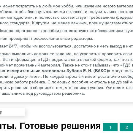
 может потратить на любимое хобби, или изучение нового матери
бника, чтобы блеснуть знаниями в классе, и получить лишнюю хо
ми методистами, и полностью соответствует требованиям федера
ного стандарта. К другим, не менее важным, преимуществам относ
Номера параграфов в пособии соответствуют их обозначениям в уч
ения проверяют профессиональные редакторы.
ает 24/7, чтобы им воспользоваться, достаточно иметь выход в инт
ильно выполнить домашнее задание, но укрепить и проверить свои
е. Вся информация в ГДЗ предоставлена в легкой форме, так что л
оймет прочитанный материал. Также не стоит забывать, что
«ГДЗ 
ьно-измерительные материалы Зубова Е. Н. (ВАКО)»
могут поль
ители, и даже учителя. Не каждый взрослый имеет достаточно свобо
ашнюю работу ребенка. С помощью пособия контроль над д/з займ
ерить решение в сборнике с тем, что написал ученик. Учителям так
у школьников под руководством решебника.
анты. Готовые решения
1
2