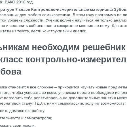
во:
ВАКО
2016 год.
ературе 7 класс Контрольно-измерительные материалы Зубов
омощник для любого семиклассника. В этом году программа по л
угой уровень сложности. Ученик должен научиться не только анали
но и составить собственное и конкретное мнение по нему. Для это
итаты из текста, вести конструктивный диалог.
ьникам необходим решебник
 класс контрольно-измерите
убова
ика становится все сложнее – приходится изучать новые предметы
того, чтобы успевать во всем, ученикам просто необходимо испол
ут позволить себе репетиторов, а на дополнительные занятия може
тернативой станут ГДЗ, с ними семиклассник получит возможность:
лнить домашнюю работу;
ятельности и самоконтроля;
ражать свои мысли.