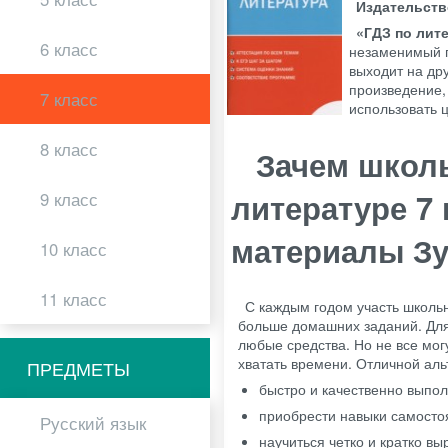
Издательст
«ГДЗ по лит
6 класс
незаменимый п
выходит на др
произведение, 
7 класс
использовать ц
8 класс
Зачем школ
литературе 7
9 класс
материалы З
10 класс
11 класс
С каждым годом участь школьн
больше домашних заданий. Для 
любые средства. Но не все мог
хватать времени. Отличной аль
ПРЕДМЕТЫ
быстро и качественно выпо
приобрести навыки самосто
Русский язык
научиться четко и кратко вы