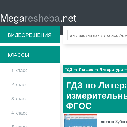
Mega
resheba
.net
ВИДЕОРЕШЕНИЯ
КЛАССЫ
ГДЗ
7 класс
Литература
1 класс
ГДЗ по Литера
2 класс
измерительны
3 класс
ФГОС
4 класс
автор:
Зубова
5 класс