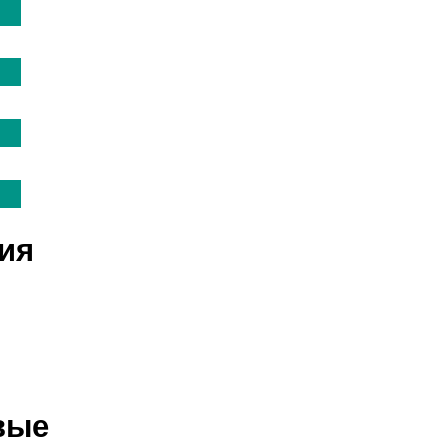
2
2
2
2
ия
вые