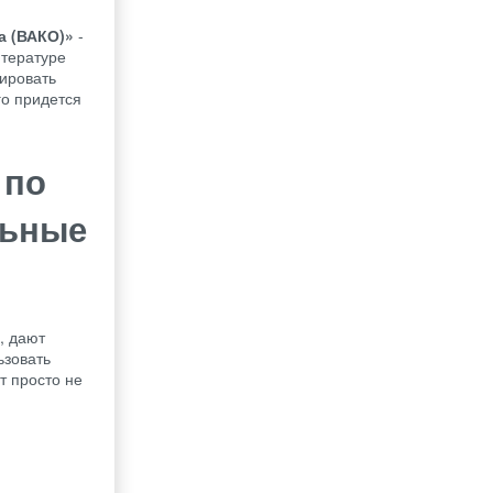
а (ВАКО)»
-
итературе
зировать
го придется
 по
льные
, дают
ьзовать
т просто не