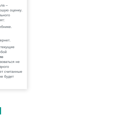
ала –
рошую оценку.
льного
ят:
ебнике.
ернет.
 текущие
юбой
по
зоваться не
дного
ет считанные
же будет