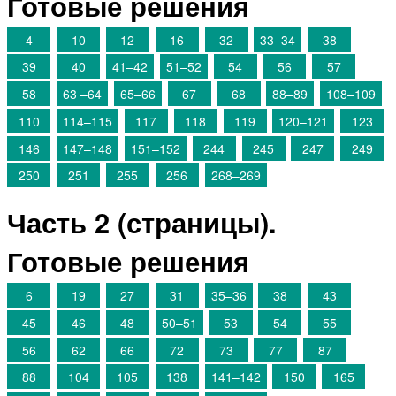
Готовые решения
4
10
12
16
32
33–34
38
39
40
41–42
51–52
54
56
57
58
63 –64
65–66
67
68
88–89
108–109
110
114–115
117
118
119
120–121
123
146
147–148
151–152
244
245
247
249
250
251
255
256
268–269
Часть 2 (страницы).
Готовые решения
6
19
27
31
35–36
38
43
45
46
48
50–51
53
54
55
56
62
66
72
73
77
87
88
104
105
138
141–142
150
165