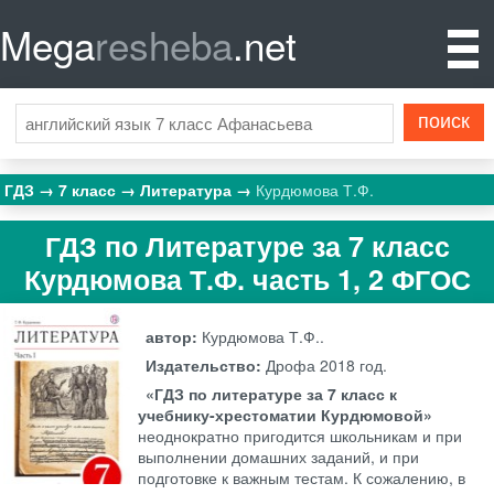
Mega
resheba
.net
ГДЗ
7 класс
Литература
Курдюмова Т.Ф.
ГДЗ по Литературе за 7 класс
Курдюмова Т.Ф. часть 1, 2 ФГОС
автор:
Курдюмова Т.Ф..
Издательство:
Дрофа
2018 год.
«ГДЗ по литературе за 7 класс к
учебнику-хрестоматии Курдюмовой»
неоднократно пригодится школьникам и при
выполнении домашних заданий, и при
подготовке к важным тестам. К сожалению, в