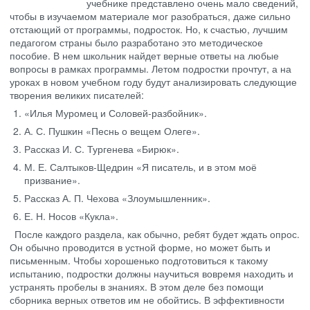
учебнике представлено очень мало сведений,
чтобы в изучаемом материале мог разобраться, даже сильно
отстающий от программы, подросток. Но, к счастью, лучшим
педагогом страны было разработано это методическое
пособие. В нем школьник найдет верные ответы на любые
вопросы в рамках программы. Летом подростки прочтут, а на
уроках в новом учебном году будут анализировать следующие
творения великих писателей:
«Илья Муромец и Соловей-разбойник».
А. С. Пушкин «Песнь о вещем Олеге».
Рассказ И. С. Тургенева «Бирюк».
М. Е. Салтыков-Щедрин «Я писатель, и в этом моё
призвание».
Рассказ А. П. Чехова «Злоумышленник».
Е. Н. Носов «Кукла».
После каждого раздела, как обычно, ребят будет ждать опрос.
Он обычно проводится в устной форме, но может быть и
письменным. Чтобы хорошенько подготовиться к такому
испытанию, подростки должны научиться вовремя находить и
устранять пробелы в знаниях. В этом деле без помощи
сборника верных ответов им не обойтись. В эффективности