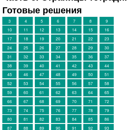
Готовые решения
3
4
5
6
7
8
9
10
11
12
13
14
15
16
17
18
19
20
21
22
23
24
25
26
27
28
29
30
31
32
33
34
35
36
37
38
39
40
41
42
43
44
45
46
47
48
49
50
51
52
53
54
55
56
57
58
59
60
61
62
63
64
65
66
67
68
69
70
71
72
73
74
75
76
77
78
79
80
81
82
83
84
85
86
87
88
89
90
91
92
93