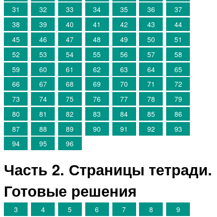
31
32
33
34
35
36
37
38
39
40
41
42
43
44
45
46
47
48
49
50
51
52
53
54
55
56
57
58
59
60
61
62
63
64
65
66
67
68
69
70
71
72
73
74
75
76
77
78
79
80
81
82
83
84
85
86
87
88
89
90
91
92
93
94
95
96
Часть 2. Страницы тетради.
Готовые решения
3
4
5
6
7
8
9