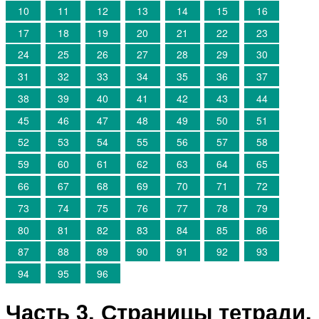
10
11
12
13
14
15
16
17
18
19
20
21
22
23
24
25
26
27
28
29
30
31
32
33
34
35
36
37
38
39
40
41
42
43
44
45
46
47
48
49
50
51
52
53
54
55
56
57
58
59
60
61
62
63
64
65
66
67
68
69
70
71
72
73
74
75
76
77
78
79
80
81
82
83
84
85
86
87
88
89
90
91
92
93
94
95
96
Часть 3. Страницы тетради.