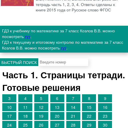
тетрадь часть 1, 2, 3, 4. Ответы сделаны к
книге 2015 года от Русское слово ФГОС
ГДЗ к учебнику по математике за 7 класс Козлов В.В. можно
посмотреть
тут
.
ГДЗ к текущему и итоговому контролю по математике за 7 класс
Козлов В.В. можно посмотреть
тут
.
БЫСТРЫЙ ПОИСК
Часть 1. Страницы тетради.
Готовые решения
3
4
5
6
7
8
9
10
11
12
13
14
15
16
17
18
19
20
21
22
23
24
25
26
27
28
29
30