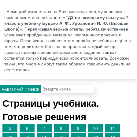
Немецкий язык тяжело даётся многим, поэтому хорошим
помощником для них станет
«ГДЗ по немецкому языку за 7
класс к учебнику Будько А. Ф., Урбанович И. Ю. (Высшая
школа)»
. Переписывая верные ответы, ребята качественнее
усваивают пройденный материал, запоминают правила и
фразы. Плюс использования этого онлайн решебника ещё и в
том, что родителям больше не придётся каждый вечер
помогать детям в решении домашнего задания, так как
останется только периодически их контролировать. Возможно
также, что многие смогут таким образом сэкономить деньги на
репетиторах.
БЫСТРЫЙ ПОИСК
Страницы учебника.
Готовые решения
5
6
7
8
9
10
11