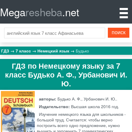
Mega
resheba
.net
ГДЗ
7 класс
Немецкий язык
Будько
ГДЗ по Немецкому языку за 7
класс Будько А. Ф., Урбанович И.
Ю.
авторы:
Будько А. Ф., Урбанович И. Ю..
Издательство:
Высшая школа
2016 год.
Изучение немецкого языка для школьников -
большой труд. Считается: чтобы верно
построить всего одно предложение, нужно
выучить и запомнить 7 грамматических