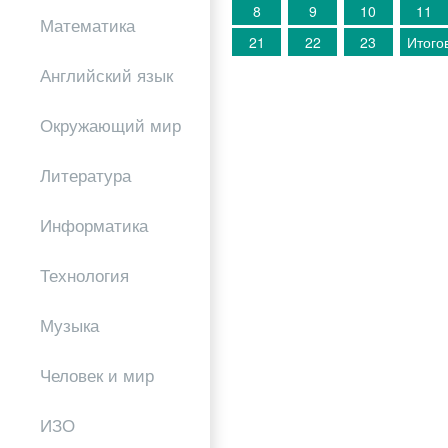
8
9
10
11
Математика
21
22
23
Итого
Английский язык
Окружающий мир
Литература
Информатика
Технология
Музыка
Человек и мир
ИЗО