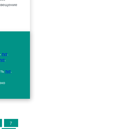
освещение
ь
тут
.
тут
.
еть
тут
.
жно
7