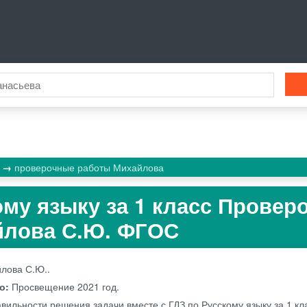
к
проверочные работы Михайлова
ому языку за 1 класс Провер
йлова С.Ю. ФГОС
лова С.Ю..
во:
Просвещение
2021 год.
авильности решения задачи вместе с ГДЗ по Русскому языку за 1 кл