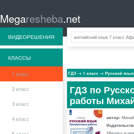
Mega
resheba
.net
ВИДЕОРЕШЕНИЯ
КЛАССЫ
ГДЗ
1 класс
Русский язы
1 класс
ГДЗ по Русск
2 класс
работы Миха
3 класс
автор:
Михай
4 класс
Издательст
Убедись в пр
5 класс