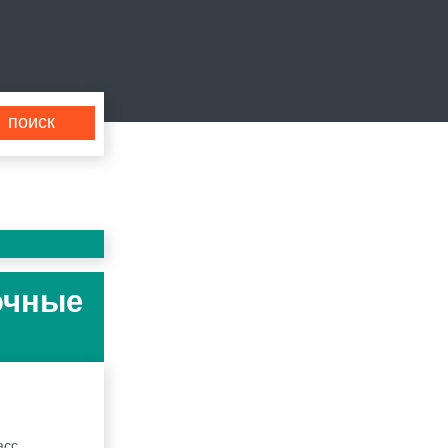
очные
асс