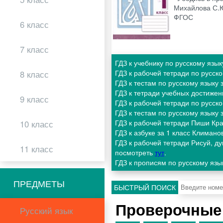
Михайлова С.Ю
ФГОС
6 класс
7 класс
ГДЗ к учебнику по русскому язы
ГДЗ к рабочей тетради по русск
8 класс
ГДЗ к тестам по русскому языку
ГДЗ к тетради учебных достижен
9 класс
ГДЗ к рабочей тетради по русск
ГДЗ к тестам по русскому языку
ГДЗ к рабочей тетради Пиши Кра
10 класс
ГДЗ к азбуке за 1 класс Климан
ГДЗ к рабочей тетради Рисуй, д
11 класс
посмотреть
тут
.
ГДЗ к прописям по русскому язы
ПРЕДМЕТЫ
БЫСТРЫЙ ПОИСК
Проверочные
Русский язык