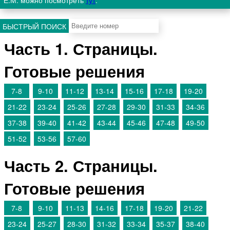
Е.М. можно посмотреть
тут
.
БЫСТРЫЙ ПОИСК
Часть 1. Страницы.
Готовые решения
7-8
9-10
11-12
13-14
15-16
17-18
19-20
21-22
23-24
25-26
27-28
29-30
31-33
34-36
37-38
39-40
41-42
43-44
45-46
47-48
49-50
51-52
53-56
57-60
Часть 2. Страницы.
Готовые решения
7-8
9-10
11-13
14-16
17-18
19-20
21-22
23-24
25-27
28-30
31-32
33-34
35-37
38-40