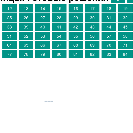
12
13
14
15
16
17
18
19
25
26
27
28
29
30
31
32
38
39
40
41
42
43
44
45
51
52
53
54
55
56
57
58
64
65
66
67
68
69
70
71
77
78
79
80
81
82
83
84