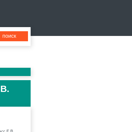
В.
сс Е.В.