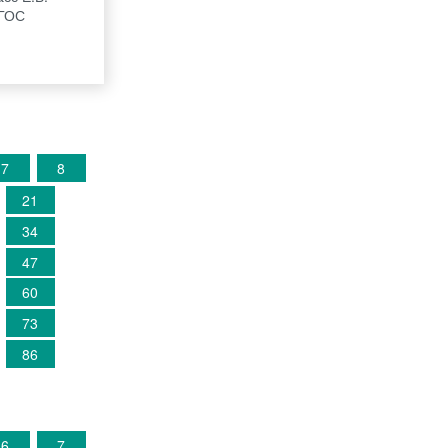
ФГОС
7
8
21
34
47
60
73
86
6
7