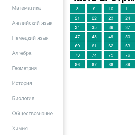
Математика
8
9
10
11
21
22
23
24
Английский язык
34
35
36
37
47
48
49
50
Немецкий язык
60
61
62
63
Алгебра
73
74
75
76
86
87
88
89
Геометрия
История
Биология
Обществознание
Химия