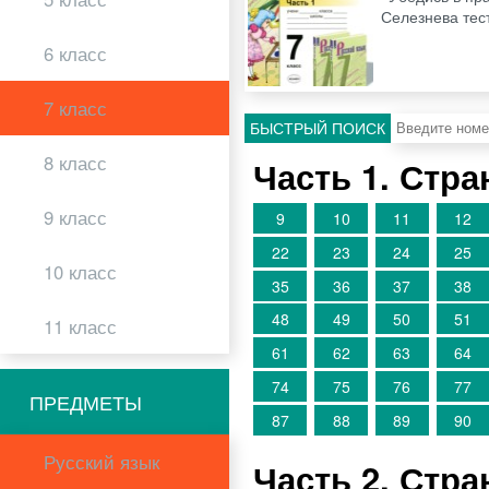
Селезнева тес
6 класс
7 класс
БЫСТРЫЙ ПОИСК
8 класс
Часть 1. Стр
9 класс
9
10
11
12
22
23
24
25
10 класс
35
36
37
38
48
49
50
51
11 класс
61
62
63
64
74
75
76
77
ПРЕДМЕТЫ
87
88
89
90
Русский язык
Часть 2. Стр