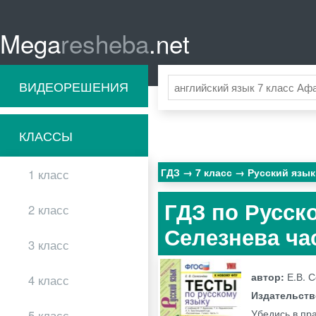
Mega
resheba
.net
ВИДЕОРЕШЕНИЯ
КЛАССЫ
ГДЗ
7 класс
Русский язы
1 класс
ГДЗ по Русско
2 класс
Селезнева ча
3 класс
автор:
Е.В. 
4 класс
Издательст
Убедись в пра
5 класс