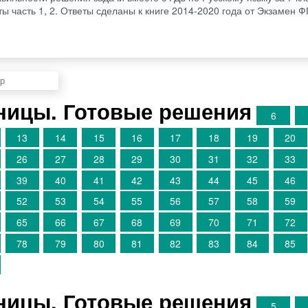
ты часть 1, 2. Ответы сделаны к книге 2014-2020 года от Экзамен 
аницы. Готовые решения
6
13
14
15
16
17
18
19
20
26
27
28
29
30
31
32
33
39
40
41
42
43
44
45
46
52
53
54
55
56
57
58
59
65
66
67
68
69
70
71
72
78
79
80
81
82
83
84
85
аницы. Готовые решения
5