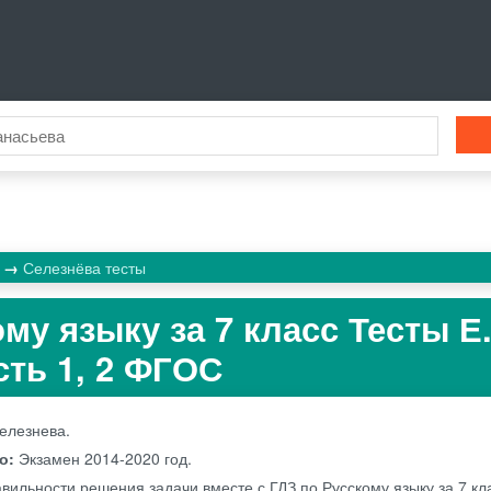
к
Селезнёва тесты
му языку за 7 класс Тесты Е.
сть 1, 2 ФГОС
Селезнева.
во:
Экзамен
2014-2020 год.
вильности решения задачи вместе с ГДЗ по Русскому языку за 7 кла