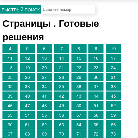
БЫСТРЫЙ ПОИСК
Страницы . Готовые
решения
4
5
6
7
8
9
10
11
12
13
14
15
16
17
18
19
20
21
22
23
24
25
26
27
28
29
30
31
32
33
34
35
36
37
38
39
40
41
42
43
44
45
46
47
48
49
50
51
52
53
54
55
56
57
58
59
60
61
62
63
64
65
66
67
68
69
70
71
72
73