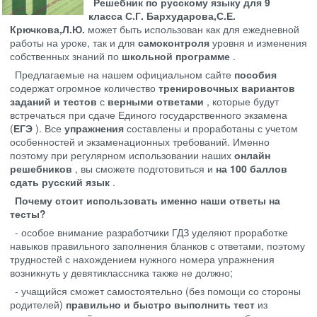
Решебник по русскому языку для 9
класса С.Г. Бархударова,С.Е.
Крючкова,Л.Ю.
может быть использован как для ежедневной
работы на уроке, так и для
самоконтроля
уровня и изменения
собственных знаний по
школьной программе
.
Предлагаемые на нашем официальном сайте
пособия
содержат огромное количество
тренировочных вариантов
заданий и тестов
с
верными ответами
, которые будут
встречаться при сдаче Единого государственного экзамена
(
ЕГЭ
). Все
упражнения
составлены и проработаны с учетом
особенностей и экзаменационных требований. Именно
поэтому при регулярном использовании наших
онлайн
решебников
, вы сможете подготовиться и
на 100 баллов
сдать русский язык
.
Почему стоит использовать именно наши ответы на
тесты?
- особое внимание разработчики ГДЗ уделяют проработке
навыков правильного заполнения бланков с ответами, поэтому
трудностей с нахождением нужного номера упражнения
возникнуть у девятиклассника также не должно;
- учащийся сможет самостоятельно (без помощи со стороны
родителей)
правильно и быстро выполнить тест
из