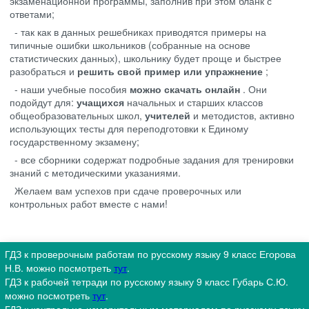
экзаменационной программы, заполнив при этом бланк с
ответами;
- так как в данных решебниках приводятся примеры на
типичные ошибки школьников (собранные на основе
статистических данных), школьнику будет проще и быстрее
разобраться и
решить свой пример или упражнение
;
- наши учебные пособия
можно скачать онлайн
. Они
подойдут для:
учащихся
начальных и старших классов
общеобразовательных школ,
учителей
и методистов, активно
использующих тесты для переподготовки к Единому
государственному экзамену;
- все сборники содержат подробные задания для тренировки
знаний с методическими указаниями.
Желаем вам успехов при сдаче проверочных или
контрольных работ вместе с нами!
ГДЗ к проверочным работам по русскому языку 9 класс Егорова
Н.В. можно посмотреть
тут
.
ГДЗ к рабочей тетради по русскому языку 9 класс Губарь С.Ю.
можно посмотреть
тут
.