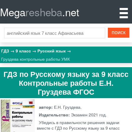
Mega
resheba
.net
ГДЗ
9 класс
Русский язык
Груздева контрольные работы УМК
ГДЗ по Русскому языку за 9 класс
Контрольные работы Е.Н.
Груздева ФГОС
автор:
Е.Н. Груздева.
Издательство:
Экзамен
2021 год.
Убедись в правильности решения задачи
вместе с ГДЗ по Русскому языку за 9 класс