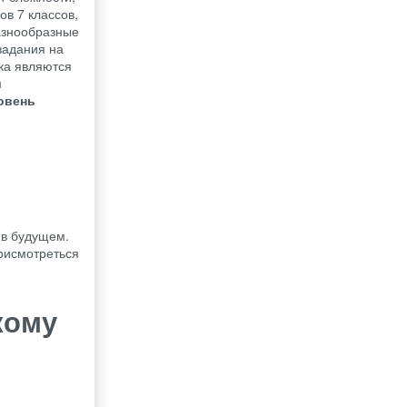
ов 7 классов,
разнообразные
задания на
ка являются
м
овень
 в будущем.
присмотреться
кому