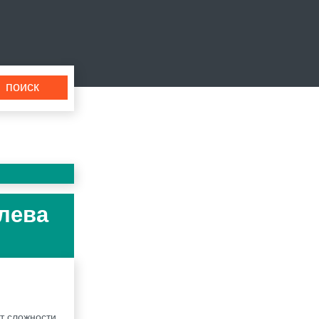
улева
т сложности,