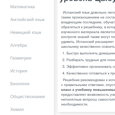
Математика
Испанский язык довольно лего
таким произношением не состав
Английский язык
владеющим последним, обучать
обратиться к решебнику, в ко
изученного материала являетс
Немецкий язык
контроле знаний также могут п
удивить. Испанский расширяет 
Алгебра
школьнику качественно освоить 
Быстро выполнять домашни
Геометрия
Разбирать трудные для пон
Эффективно организовать с
История
Качественно готовиться к п
Решебник рекомендован к исп
Биология
с правильными ответами, опус
класс к учебнику повышенны
предоставляет возможность уч
Обществознание
непонятные вопросы самостоят
необходимости.
Химия