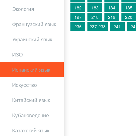
182
183
184
185
Экология
197
218
219
220
Французский язык
236
237-238
241
24
Украинский язык
ИЗО
Испанский язык
Искусство
Китайский язык
Кубановедение
Казахский язык