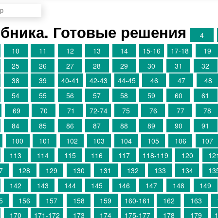
бника. Готовые решения
4
10
11
12
13
14
15-16
17-18
19
25
26
27
28
29
30
31
32
38
39
40-41
42-43
44-45
46
47
48
54
55
56
57
58
59
60
61
69
70
71
72-74
75
76
77
78
84
85
86
87
88
89
90
91
100
101
102
103
104
105
106
107
113
114
115
116
117
118-119
120
12
7
128
129
130
131
132
133
134
13
142
143
144
145
146
147
148
149
5
156
157
158
159
160-161
162
163
170
171-172
173
174
175-177
178
179