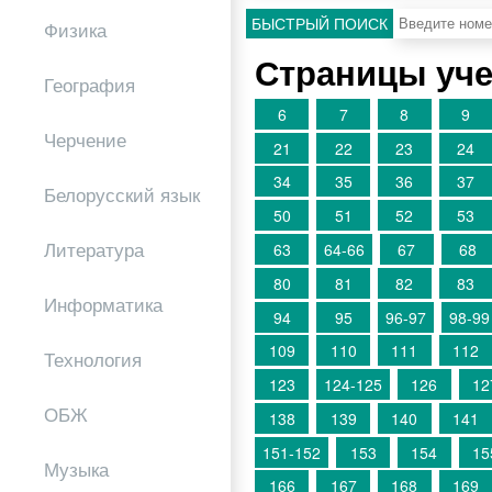
БЫСТРЫЙ ПОИСК
Физика
Страницы уче
География
6
7
8
9
Черчение
21
22
23
24
34
35
36
37
Белорусский язык
50
51
52
53
Литература
63
64-66
67
68
80
81
82
83
Информатика
94
95
96-97
98-99
109
110
111
112
Технология
123
124-125
126
12
ОБЖ
138
139
140
141
151-152
153
154
15
Музыка
166
167
168
169