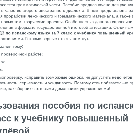
касается грамматической части. Пособие предназначено для ученик
 в качестве второго иностранного диалекта. В нем представлены 
я проработки лексического и грамматического материала, а также 
 новых тем, творческие проекты. Особенностью данного справочни
жнения в формате государственной итоговой аттестации. Отличны
ДЗ по испанскому языку за 7 класс к учебнику повышенный ур
ажнениями. Готовые верные ответы помогут:
мания тему;
к проверочной работе;
иал;
х.
мопроверку, исправить возможные ошибки, не допустить недочетов
венность, серьезность и усидчивость. Поэтому стоит обязательно 
бию, как сборник с готовыми домашними упражнениями!
ьзования пособия по испанс
ласс к учебнику повышенный
улёвой