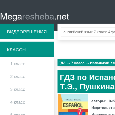
Mega
resheba
.net
ВИДЕОРЕШЕНИЯ
КЛАССЫ
ГДЗ
7 класс
Испанский я
1 класс
ГДЗ по Испан
2 класс
Т.Э., Пушкин
3 класс
авторы:
Цыбу
4 класс
Издательст
Изучение исп
5 класс