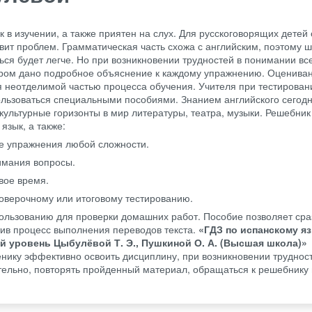
к в изучении, а также приятен на слух. Для русскоговорящих детей
ит проблем. Грамматическая часть схожа с английским, поэтому 
ся будет легче. Но при возникновении трудностей в понимании вс
тором дано подробное объяснение к каждому упражнению. Оценива
я неотделимой частью процесса обучения. Учителя при тестирован
ользоваться специальными пособиями. Знанием английского сегодн
культурные горизонты в мир литературы, театра, музыки. Решебник
язык, а также:
е упражнения любой сложности.
имания вопросы.
вое время.
роверочному или итоговому тестированию.
ользованию для проверки домашних работ. Пособие позволяет сра
тив процесс выполнения переводов текста.
«ГДЗ по испанскому яз
й уровень Цыбулёвой Т. Э., Пушкиной О. А. (Высшая школа)»
енику эффективно освоить дисциплину, при возникновении труднос
ельно, повторять пройденный материал, обращаться к решебнику