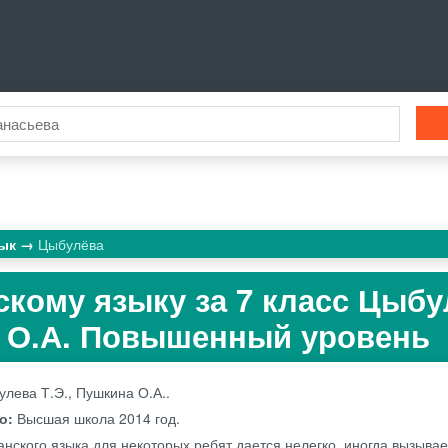
зык
Цыбулёва
скому языку за 7 класс Цыб
а О.А. Повышенный уровень
лева Т.Э., Пушкина О.А..
во:
Высшая школа
2014 год.
анского языка для некоторых ребят дается нелегко, иногда вызывае