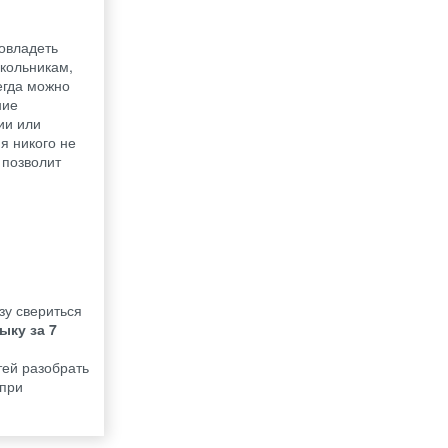
 овладеть
школьникам,
егда можно
ние
ии или
я никого не
 позволит
зу свериться
ыку за 7
тей разобрать
 при