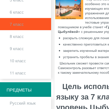
особенно это 
изучающих его
6 класс
упражнения дл
использование
тестовые упра
7 класс
помощником в учебе станет
«Г
Цыбулёвой»
с решенными упр
8 класс
раскрыть сложную для пони
качественно приготовиться 
9 класс
закрепить изученный матер
устранить пробелы в знания
10 класс
Школьник сможет провести са
Самоконтроль разовьет ответст
11 класс
к такому замечательному посо
Цель испол
ПРЕДМЕТЫ
языку за 7 к
Русский язык
уровень Цыб