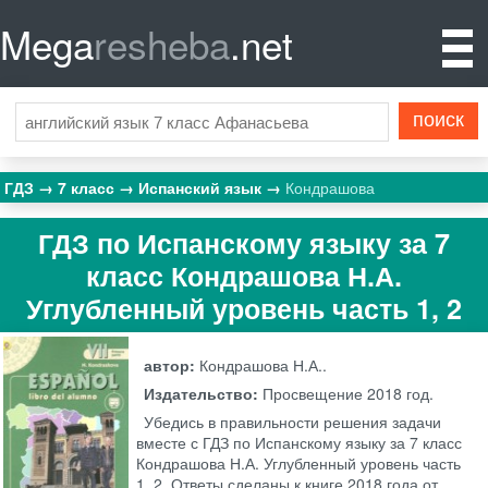
Mega
resheba
.net
ГДЗ
7 класс
Испанский язык
Кондрашова
ГДЗ по Испанскому языку за 7
класс Кондрашова Н.А.
Углубленный уровень часть 1, 2
автор:
Кондрашова Н.А..
Издательство:
Просвещение
2018 год.
Убедись в правильности решения задачи
вместе с ГДЗ по Испанскому языку за 7 класс
Кондрашова Н.А. Углубленный уровень часть
1, 2. Ответы сделаны к книге 2018 года от