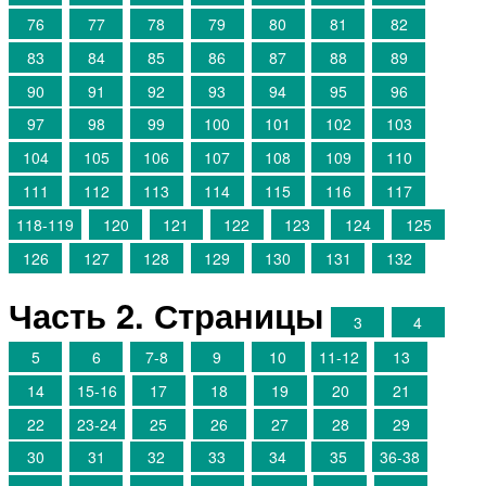
76
77
78
79
80
81
82
83
84
85
86
87
88
89
90
91
92
93
94
95
96
97
98
99
100
101
102
103
104
105
106
107
108
109
110
111
112
113
114
115
116
117
118-119
120
121
122
123
124
125
126
127
128
129
130
131
132
Часть 2. Страницы
3
4
5
6
7-8
9
10
11-12
13
14
15-16
17
18
19
20
21
22
23-24
25
26
27
28
29
30
31
32
33
34
35
36-38