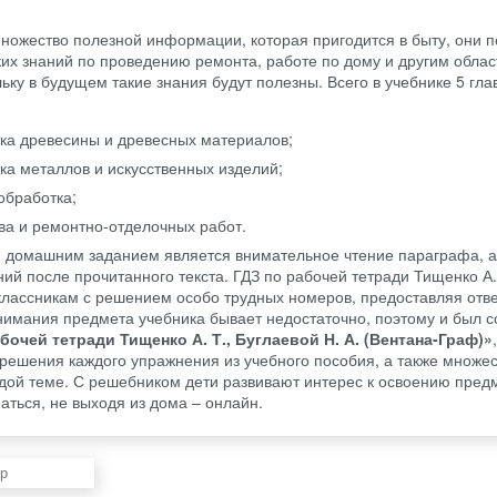
ножество полезной информации, которая пригодится в быту, они п
их знаний по проведению ремонта, работе по дому и другим облас
ьку в будущем такие знания будут полезны. Всего в учебнике 5 гла
ка древесины и древесных материалов;
ка металлов и искусственных изделий;
обработка;
ва и ремонтно-отделочных работ.
 домашним заданием является внимательное чтение параграфа, а
ий после прочитанного текста. ГДЗ по рабочей тетради Тищенко А.
иклассникам с решением особо трудных номеров, предоставляя отв
онимания предмета учебника бывает недостаточно, поэтому и был 
абочей тетради Тищенко А. Т., Буглаевой Н. А. (Вентана-Граф)»
,
ешения каждого упражнения из учебного пособия, а также множес
дой теме. С решебником дети развивают интерес к освоению пред
ться, не выходя из дома – онлайн.