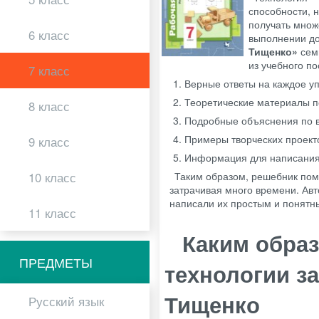
способности, н
получать множ
6 класс
выполнении д
Тищенко»
сем
из учебного по
7 класс
Верные ответы на каждое у
Теоретические материалы п
8 класс
Подробные объяснения по 
Примеры творческих проект
9 класс
Информация для написания 
10 класс
Таким образом, решебник пом
затрачивая много времени. Авт
написали их простым и понятн
11 класс
Каким образ
ПРЕДМЕТЫ
технологии за
Тищенко
Русский язык