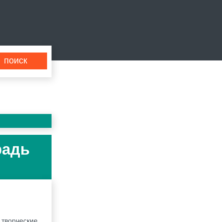
радь
 творческие