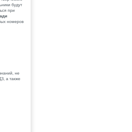
ьники будут
ься при
ради
бых номеров
знаний, не
З, а также