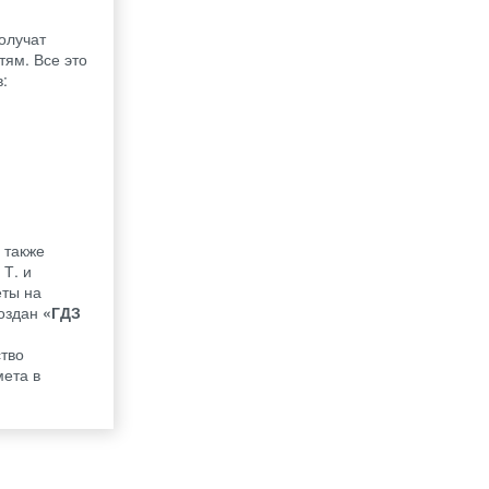
олучат
тям. Все это
в:
 также
 Т. и
еты на
создан
«ГДЗ
тво
мета в