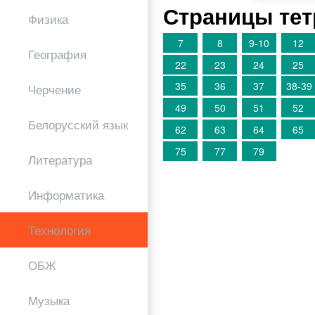
Страницы тет
Физика
7
8
9-10
12
География
22
23
24
25
35
36
37
38-39
Черчение
49
50
51
52
Белорусский язык
62
63
64
65
75
77
79
Литература
Информатика
Технология
ОБЖ
Музыка