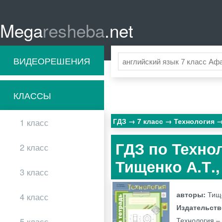
Mega
resheba
.net
ВИДЕОРЕШЕНИЯ
КЛАССЫ
ГДЗ
7 класс
Технология
1 класс
ГДЗ по Технол
2 класс
Тищенко А.Т.
3 класс
авторы:
Тище
4 класс
Издательст
Технология –
5 класс