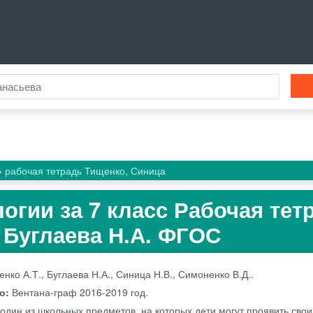
рабочая тетрадь Тищенко, Синица
огии за 7 класс Рабочая тет
, Буглаева Н.А. ФГОС
нко А.Т., Буглаева Н.А., Синица Н.В., Симоненко В.Д..
во:
Вентана-граф
2016-2019 год.
 один из школьных предметов, на которых дети могут проявить свои