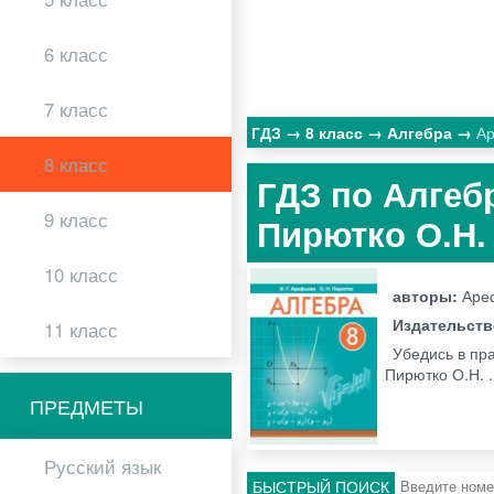
6 класс
7 класс
ГДЗ
8 класс
Алгебра
А
8 класс
ГДЗ по Алгебр
9 класс
Пирютко О.Н.
10 класс
авторы:
Ареф
Издательст
11 класс
Убедись в пр
Пирютко О.Н. .
ПРЕДМЕТЫ
Русский язык
БЫСТРЫЙ ПОИСК