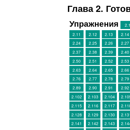
Глава 2. Гот
Упражнения
2.
2.11
2.12
2.13
2.14
2.24
2.25
2.26
2.27
2.37
2.38
2.39
2.40
2.50
2.51
2.52
2.53
2.63
2.64
2.65
2.66
2.76
2.77
2.78
2.79
2.89
2.90
2.91
2.92
2.102
2.103
2.104
2.10
2.115
2.116
2.117
2.11
2.128
2.129
2.130
2.13
2.141
2.142
2.143
2.14