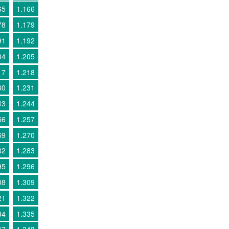
65
1.166
78
1.179
91
1.192
04
1.205
17
1.218
30
1.231
43
1.244
56
1.257
69
1.270
82
1.283
95
1.296
08
1.309
21
1.322
34
1.335