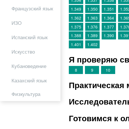
1.336
1.337
1.338
1.33
Французский язык
1.349
1.350
1.351
1.35
1.362
1.363
1.364
1.36
ИЗО
1.375
1.376
1.377
1.37
1.388
1.389
1.390
1.39
Испанский язык
1.401
1.402
Искусство
Я проверяю св
Кубановедение
8
9
10
Казахский язык
Практическая 
Физкультура
Исследовател
Готовимся к о