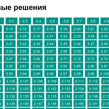
овые решения
1
2.2
2.3
2.4
2.5
2.6
2.7
2.8
2.9
2.15
2.16
2.17
2.18
2.19
2.20
2.21
2.22
2.28
2.29
2.30
2.31
2.32
2.33
2.34
2.35
2.41
2.42
2.43
2.44
2.45
2.46
2.47
2.48
2.54
2.55
2.56
2.57
2.58
2.59
2.60
2.61
2.67
2.68
2.69
2.70
2.71
2.72
2.73
2.74
2.80
2.81
2.82
2.83
2.84
2.85
2.86
2.87
2.93
2.94
2.95
2.96
2.97
2.98
2.99
2.100
5
2.106
2.107
2.108
2.109
2.110
2.111
2.112
2.1
8
2.119
2.120
2.121
2.122
2.123
2.124
2.125
2.1
1
2.132
2.133
2.134
2.135
2.136
2.137
2.138
2.1
4
2.145
2.146
2.147
2.148
2.149
2.150
2.151
2.1