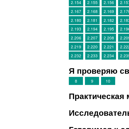
2.154
2.155
2.156
2.15
2.167
2.168
2.169
2.17
2.180
2.181
2.182
2.18
2.193
2.194
2.195
2.19
2.206
2.207
2.208
2.20
2.219
2.220
2.221
2.22
2.232
2.233
2.234
2.23
Я проверяю св
8
9
10
Практическая 
Исследовател