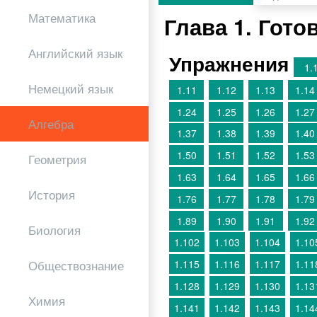
Математика
Глава 1. Гот
Английский язык
Упражнения
1.
Немецкий язык
1.11
1.12
1.13
1.14
1.24
1.25
1.26
1.27
Алгебра
1.37
1.38
1.39
1.40
1.50
1.51
1.52
1.53
Геометрия
1.63
1.64
1.65
1.66
История
1.76
1.77
1.78
1.79
1.89
1.90
1.91
1.92
Биология
1.102
1.103
1.104
1.10
Обществознание
1.115
1.116
1.117
1.11
1.128
1.129
1.130
1.13
Химия
1.141
1.142
1.143
1.14