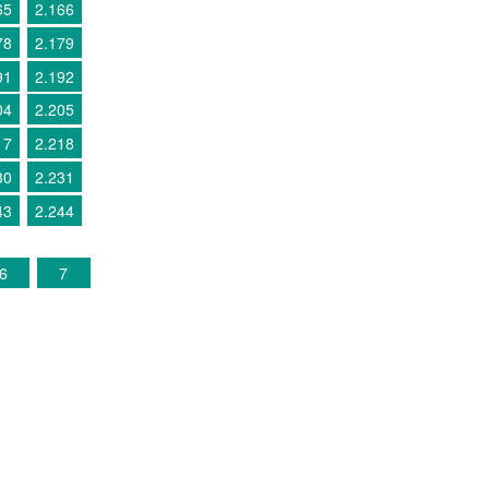
65
2.166
78
2.179
91
2.192
04
2.205
17
2.218
30
2.231
43
2.244
6
7