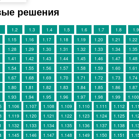
овые решения
1
1.2
1.3
1.4
1.5
1.6
1.7
1.8
1.9
1.15
1.16
1.17
1.18
1.19
1.20
1.21
1.22
1.28
1.29
1.30
1.31
1.32
1.33
1.34
1.35
1.41
1.42
1.43
1.44
1.45
1.46
1.47
1.48
1.54
1.55
1.56
1.57
1.58
1.59
1.60
1.61
1.67
1.68
1.69
1.70
1.71
1.72
1.73
1.74
1.80
1.81
1.82
1.83
1.84
1.85
1.86
1.87
1.93
1.94
1.95
1.96
1.97
1.98
1.99
1.100
5
1.106
1.107
1.108
1.109
1.110
1.111
1.112
1.1
8
1.119
1.120
1.121
1.122
1.123
1.124
1.125
1.1
1
1.132
1.133
1.134
1.135
1.136
1.137
1.138
1.1
4
1.145
1.146
1.147
1.148
1.149
1.150
1.151
1.1