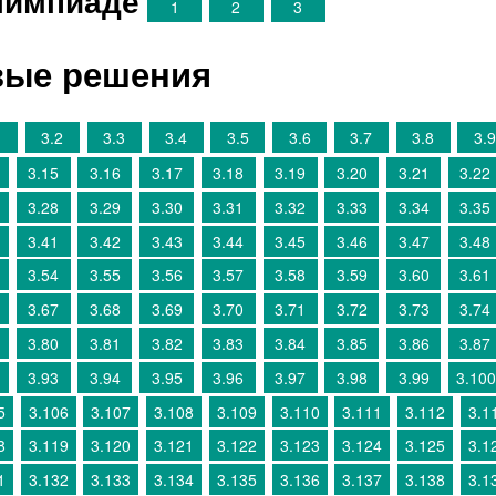
лимпиаде
1
2
3
овые решения
1
3.2
3.3
3.4
3.5
3.6
3.7
3.8
3.9
3.15
3.16
3.17
3.18
3.19
3.20
3.21
3.22
3.28
3.29
3.30
3.31
3.32
3.33
3.34
3.35
3.41
3.42
3.43
3.44
3.45
3.46
3.47
3.48
3.54
3.55
3.56
3.57
3.58
3.59
3.60
3.61
3.67
3.68
3.69
3.70
3.71
3.72
3.73
3.74
3.80
3.81
3.82
3.83
3.84
3.85
3.86
3.87
3.93
3.94
3.95
3.96
3.97
3.98
3.99
3.100
5
3.106
3.107
3.108
3.109
3.110
3.111
3.112
3.1
8
3.119
3.120
3.121
3.122
3.123
3.124
3.125
3.1
1
3.132
3.133
3.134
3.135
3.136
3.137
3.138
3.1