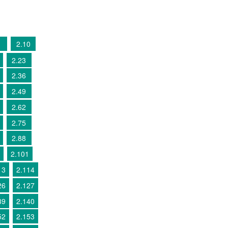
2.10
2.23
2.36
2.49
2.62
2.75
2.88
2.101
13
2.114
26
2.127
39
2.140
52
2.153