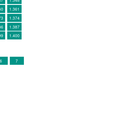
47
1.348
60
1.361
73
1.374
86
1.387
99
1.400
6
7