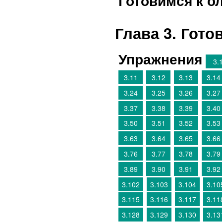
Готовимся к о
Глава 3. Гот
Упражнения
3.
3.11
3.12
3.13
3.14
3.24
3.25
3.26
3.27
3.37
3.38
3.39
3.40
3.50
3.51
3.52
3.53
3.63
3.64
3.65
3.66
3.76
3.77
3.78
3.79
3.89
3.90
3.91
3.92
3.102
3.103
3.104
3.10
3.115
3.116
3.117
3.11
3.128
3.129
3.130
3.13