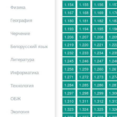
1.154
1.155
1.156
1.15
Физика
1.167
1.168
1.169
1.17
География
1.180
1.181
1.182
1.18
1.193
1.194
1.195
1.19
Черчение
1.206
1.207
1.208
1.20
1.219
1.220
1.221
1.22
Белорусский язык
1.232
1.233
1.234
1.23
Литература
1.245
1.246
1.247
1.24
1.258
1.259
1.260
1.26
Информатика
1.271
1.272
1.273
1.27
Технология
1.284
1.285
1.286
1.28
1.297
1.298
1.299
1.30
ОБЖ
1.310
1.311
1.312
1.31
1.323
1.324
1.325
1.32
Экология