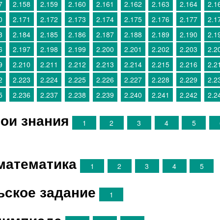
7
2.158
2.159
2.160
2.161
2.162
2.163
2.164
2.1
0
2.171
2.172
2.173
2.174
2.175
2.176
2.177
2.1
3
2.184
2.185
2.186
2.187
2.188
2.189
2.190
2.1
6
2.197
2.198
2.199
2.200
2.201
2.202
2.203
2.2
9
2.210
2.211
2.212
2.213
2.214
2.215
2.216
2.2
2
2.223
2.224
2.225
2.226
2.227
2.228
2.229
2.2
5
2.236
2.237
2.238
2.239
2.240
2.241
2.242
2.2
ои знания
1
2
3
4
5
математика
1
2
3
4
5
ьское задание
1