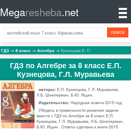
Mega
resheba
.net
ГДЗ
8 класс
Алгебра
Кузнецова Е. П.
ГДЗ по Алгебре за 8 класс Е.П.
Кузнецова, Г.Л. Муравьева
авторы:
Е.П. Кузнецова, Г.Л. Муравьева,
Л.Б. Шнеперман, Б.Ю. Ящин.
Издательство:
Народная асвета
2015 год.
Убедись в правильности решения задачи
вместе с ГДЗ по Алгебре за 8 класс Е.П.
Кузнецова, Г.Л. Муравьева, Л.Б. Шнеперман,
Б.Ю. Ящин . Ответы сделаны к книге 2015