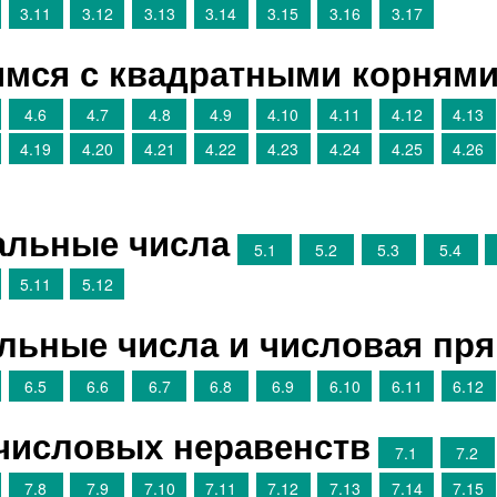
3.11
3.12
3.13
3.14
3.15
3.16
3.17
имся с квадратными корням
4.6
4.7
4.8
4.9
4.10
4.11
4.12
4.13
4.19
4.20
4.21
4.22
4.23
4.24
4.25
4.26
альные числа
5.1
5.2
5.3
5.4
5.11
5.12
ельные числа и числовая пр
6.5
6.6
6.7
6.8
6.9
6.10
6.11
6.12
 числовых неравенств
7.1
7.2
7.8
7.9
7.10
7.11
7.12
7.13
7.14
7.15