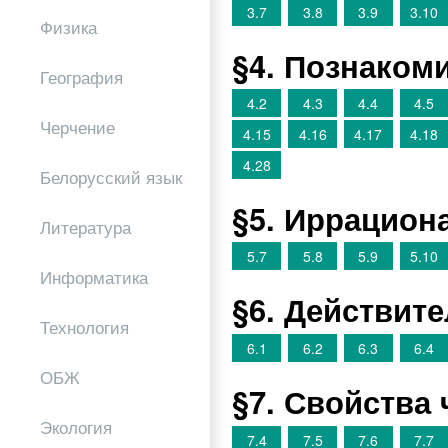
3.7
3.8
3.9
3.10
Физика
§4. Познаком
География
4.2
4.3
4.4
4.5
Черчение
4.15
4.16
4.17
4.18
4.28
Белорусский язык
§5. Иррацион
Литература
5.7
5.8
5.9
5.10
Информатика
§6. Действит
Технология
6.1
6.2
6.3
6.4
ОБЖ
§7. Свойства
Экология
7.4
7.5
7.6
7.7