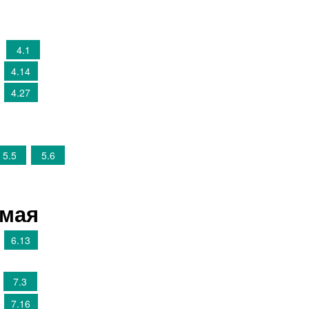
и
4.1
4.14
4.27
5.5
5.6
ямая
6.13
7.3
7.16