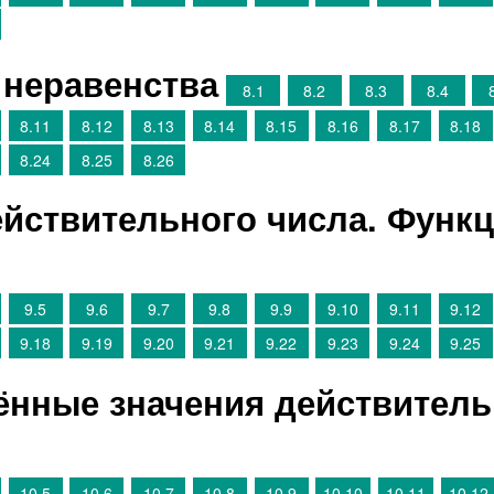
 неравенства
8.1
8.2
8.3
8.4
8.11
8.12
8.13
8.14
8.15
8.16
8.17
8.18
8.24
8.25
8.26
ействительного числа. Функц
9.5
9.6
9.7
9.8
9.9
9.10
9.11
9.12
9.18
9.19
9.20
9.21
9.22
9.23
9.24
9.25
ённые значения действител
10.5
10.6
10.7
10.8
10.9
10.10
10.11
10.12