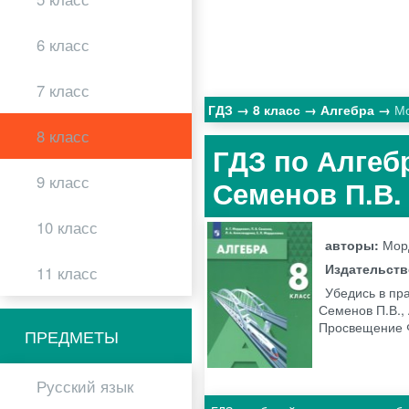
6 класс
7 класс
ГДЗ
8 класс
Алгебра
М
8 класс
ГДЗ по Алгебр
9 класс
Семенов П.В
10 класс
авторы:
Морд
Издательст
11 класс
Убедись в пра
Семенов П.В., 
Просвещение
ПРЕДМЕТЫ
Русский язык