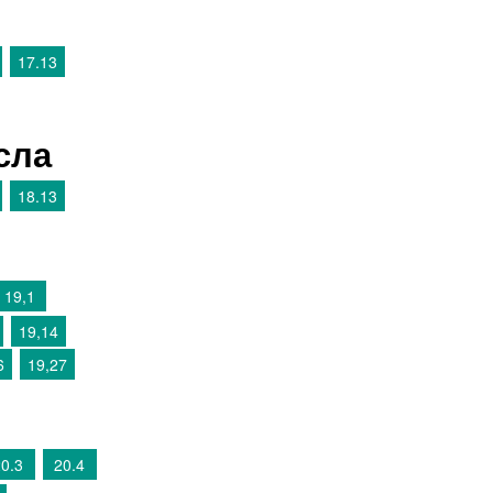
17.13
сла
18.13
19,1
19,14
6
19,27
20.3
20.4