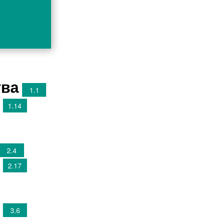
тва
1.1
1.14
2.4
2.17
3.6