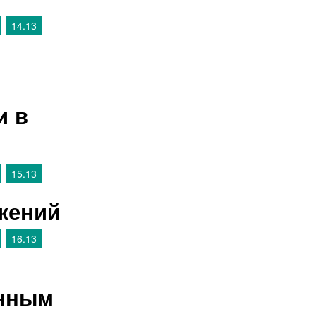
14.13
и в
15.13
жений
16.13
енным