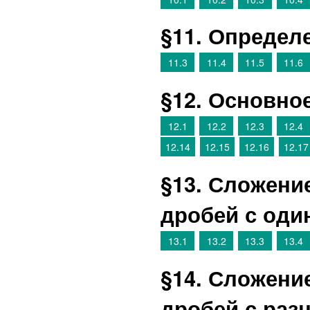
§11. Определ
11.3
11.4
11.5
11.6
§12. Основно
12.1
12.2
12.3
12.4
12.14
12.15
12.16
12.17
§13. Сложени
дробей с од
13.1
13.2
13.3
13.4
§14. Сложени
дробей с раз