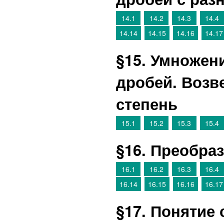
14.1
14.2
14.3
14.4
14.14
14.15
14.16
14.17
§15. Умножен
дробей. Возв
степень
15.1
15.2
15.3
15.4
§16. Преобра
16.1
16.2
16.3
16.4
16.14
16.15
16.16
16.17
§17. Понятие