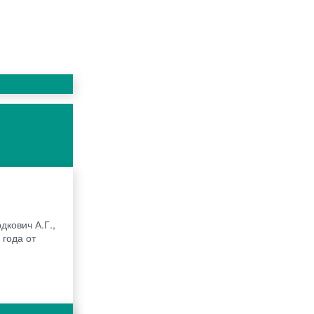
,
дкович А.Г.,
 года от