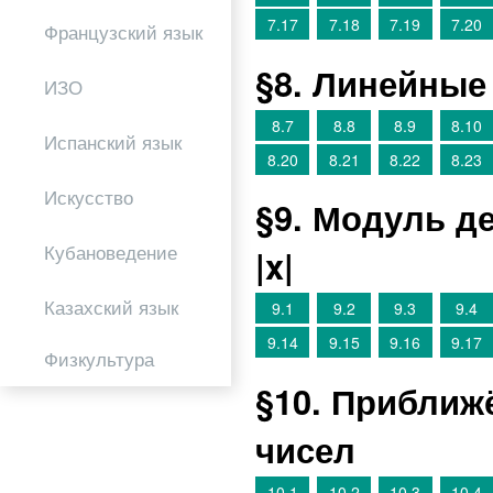
7.17
7.18
7.19
7.20
Французский язык
§8. Линейные
ИЗО
8.7
8.8
8.9
8.10
Испанский язык
8.20
8.21
8.22
8.23
Искусство
§9. Модуль д
Кубановедение
|x|
Казахский язык
9.1
9.2
9.3
9.4
9.14
9.15
9.16
9.17
Физкультура
§10. Приближ
чисел
10.1
10.2
10.3
10.4