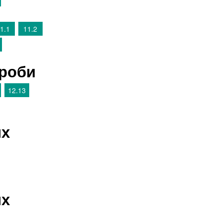
1.1
11.2
дроби
12.13
их
их