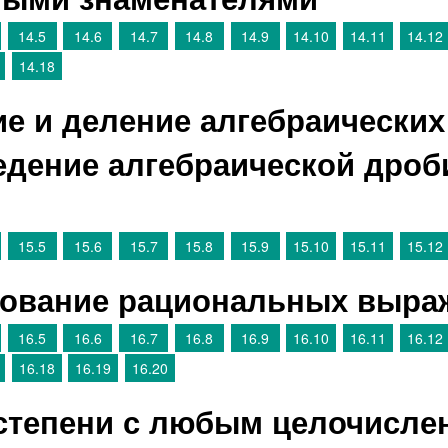
14.5
14.6
14.7
14.8
14.9
14.10
14.11
14.12
14.18
ие и деление алгебраических
едение алгебраической дроб
15.5
15.6
15.7
15.8
15.9
15.10
15.11
15.12
зование рациональных выра
16.5
16.6
16.7
16.8
16.9
16.10
16.11
16.12
16.18
16.19
16.20
 степени с любым целочисл