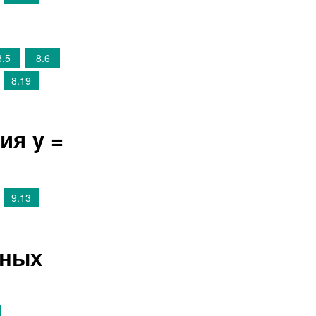
8.5
8.6
8.19
ия y =
9.13
ьных