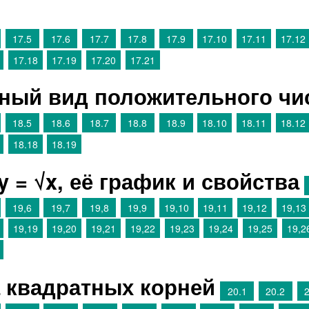
17.5
17.6
17.7
17.8
17.9
17.10
17.11
17.12
17.18
17.19
17.20
17.21
тный вид положительного чи
18.5
18.6
18.7
18.8
18.9
18.10
18.11
18.12
18.18
18.19
y = √x, её график и свойства
19,6
19,7
19,8
19,9
19,10
19,11
19,12
19,13
19,19
19,20
19,21
19,22
19,23
19,24
19,25
19,2
а квадратных корней
20.1
20.2