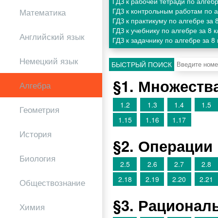
ГДЗ к рабочей тетради по алгеб
ГДЗ к контрольным работам по 
Математика
ГДЗ к практикуму по алгебре за 
ГДЗ к учебнику по алгебре за 8
Английский язык
ГДЗ к задачнику по алгебре за 
Немецкий язык
БЫСТРЫЙ ПОИСК
§1. Множеств
Алгебра
1.2
1.3
1.4
1.5
Геометрия
1.15
1.16
1.17
История
§2. Операции
Биология
2.5
2.6
2.7
2.8
2.18
2.19
2.20
2.21
Обществознание
§3. Рационал
Химия