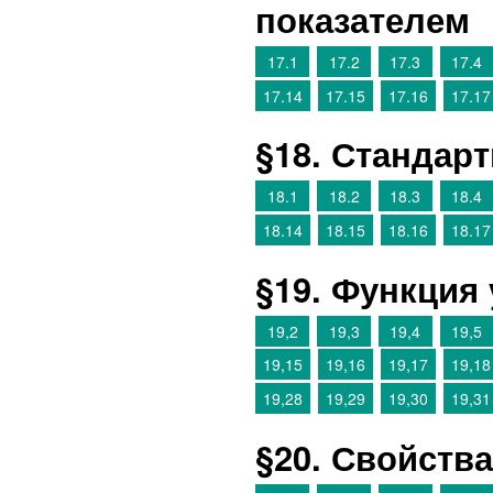
показателем
17.1
17.2
17.3
17.4
17.14
17.15
17.16
17.17
§18. Стандар
18.1
18.2
18.3
18.4
18.14
18.15
18.16
18.17
§19. Функция 
19,2
19,3
19,4
19,5
19,15
19,16
19,17
19,18
19,28
19,29
19,30
19,31
§20. Свойств