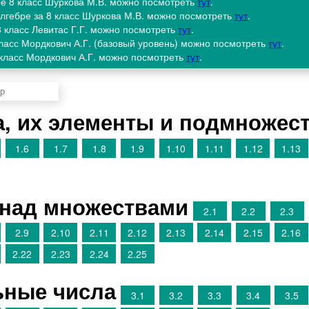
ре 8 класс Шуркова М.В. можно посмотреть
тут
.
алгебре за 8 класс Шуркова М.В. можно посмотреть
тут
.
8 класс Левитас Г.Г. можно посмотреть
тут
.
 класс Мордкович А.Г. (базовый уровень) можно посмотреть
тут
.
8 класс Мордкович А.Г. можно посмотреть
тут
.
а, их элементы и подмножес
1.6
1.7
1.8
1.9
1.10
1.11
1.12
1.13
 над множествами
2.1
2.2
2.3
2.9
2.10
2.11
2.12
2.13
2.14
2.15
2.16
2.22
2.23
2.24
2.25
ьные числа
3.1
3.2
3.3
3.4
3.5