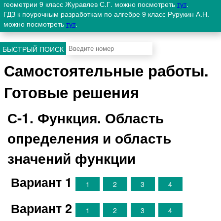
геометрии 9 класс Журавлев С.Г. можно посмотреть
тут
.
ГДЗ к поурочным разработкам по алгебре 9 класс Рурукин А.Н.
можно посмотреть
тут
.
БЫСТРЫЙ ПОИСК
Самостоятельные работы.
Готовые решения
С-1. Функция. Область
определения и область
значений функции
Вариант 1
1
2
3
4
Вариант 2
1
2
3
4