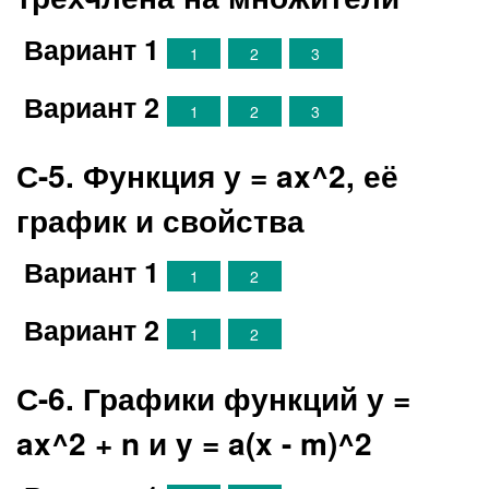
Вариант 1
1
2
3
Вариант 2
1
2
3
С-5. Функция у = ax^2, её
график и свойства
Вариант 1
1
2
Вариант 2
1
2
С-6. Графики функций у =
ax^2 + n и y = a(x - m)^2