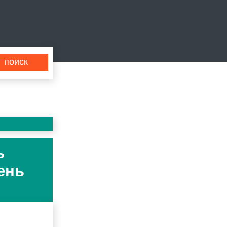
ь
ень