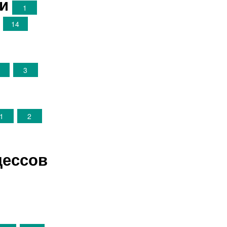
и
1
14
3
1
2
цессов