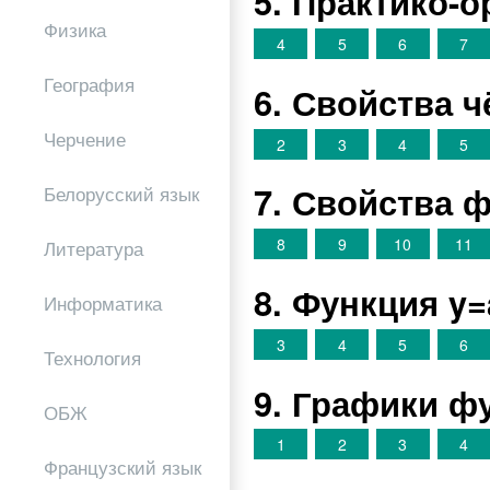
5. Практико-
Физика
4
5
6
7
География
6. Свойства 
Черчение
2
3
4
5
7. Свойства 
Белорусский язык
8
9
10
11
Литература
8. Функция y=
Информатика
3
4
5
6
Технология
9. Графики фун
ОБЖ
1
2
3
4
Французский язык