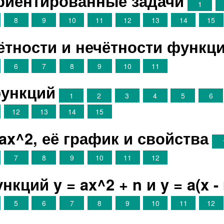
ориентированные задачи
1
8
9
10
11
12
13
14
15
чётности и нечётности функц
6
7
8
9
10
11
функций
1
2
3
4
5
6
12
13
14
15
ax^2, её график и свойства
7
8
9
10
11
12
кций y = ax^2 + n и y = a(x -
5
6
7
8
9
10
11
12