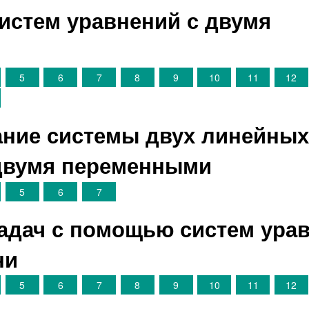
систем уравнений с двумя
и
5
6
7
8
9
10
11
12
ание системы двух линейны
 двумя переменными
5
6
7
задач с помощью систем ура
ни
5
6
7
8
9
10
11
12