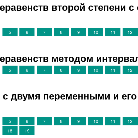
неравенств второй степени с
5
6
7
8
9
10
11
12
неравенств методом интерва
5
6
7
8
9
10
11
12
е с двумя переменными и его
5
6
7
8
9
10
11
12
18
19