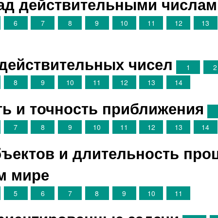
над действительными числам
6
7
8
9
10
11
12
13
 действительных чисел
1
2
8
9
10
11
12
13
14
ть и точность приближения
7
8
9
10
11
12
13
14
бъектов и длительность про
м мире
5
6
7
8
9
10
11