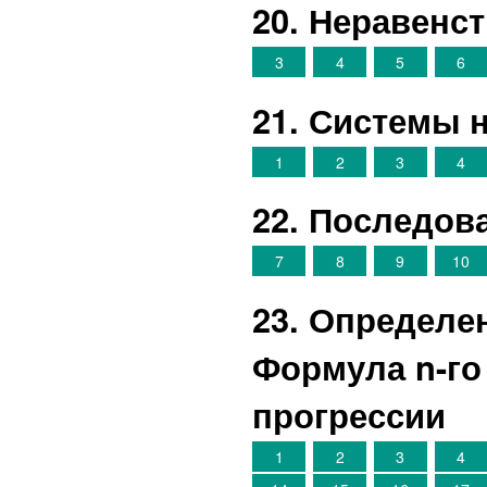
20. Неравенс
3
4
5
6
21. Системы 
1
2
3
4
22. Последов
7
8
9
10
23. Определе
Формула n-го
прогрессии
1
2
3
4