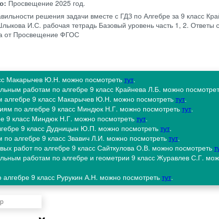
во:
Просвещение
2025 год.
вильности решения задачи вместе с ГДЗ по Алгебре за 9 класс Кра
Шлыкова И.С. рабочая тетрадь Базовый уровень часть 1, 2. Ответы 
да от Просвещение ФГОС
ласс Макарычев Ю.Н. можно посмотреть
тут
.
ельным работам по алгебре 9 класс Крайнева Л.Б. можно посмотре
м алгебре 9 класс Макарычев Ю.Н. можно посмотреть
тут
.
иям по алгебре 9 класс Миндюк Н.Г. можно посмотреть
тут
.
ре 9 класс Миндюк Н.Г. можно посмотреть
тут
.
алгебре 9 класс Дудницын Ю.П. можно посмотреть
тут
.
 по алгебре 9 класс Звавич Л.И. можно посмотреть
тут
.
овых работ по алгебре 9 класс Сайткулова О.В. можно посмотреть
т
ельным работам по алгебре и геометрии 9 класс Журавлев С.Г. мо
 алгебре 9 класс Рурукин А.Н. можно посмотреть
тут
.