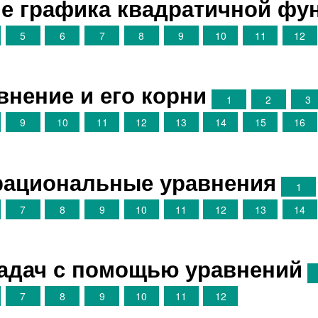
ие графика квадратичной фу
5
6
7
8
9
10
11
12
внение и его корни
1
2
3
9
10
11
12
13
14
15
16
рациональные уравнения
1
7
8
9
10
11
12
13
14
задач с помощью уравнений
7
8
9
10
11
12