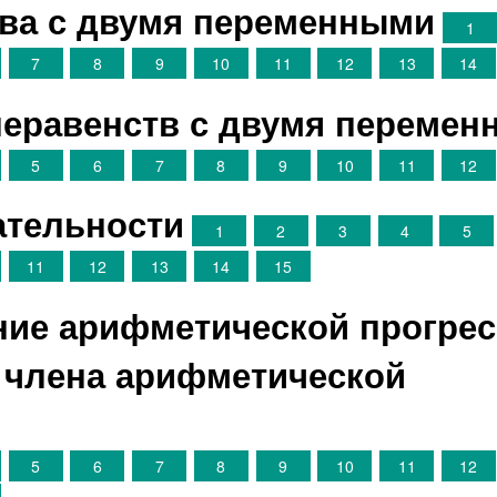
тва с двумя переменными
1
7
8
9
10
11
12
13
14
неравенств с двумя переме
5
6
7
8
9
10
11
12
ательности
1
2
3
4
5
11
12
13
14
15
ние арифметической прогрес
 члена арифметической
5
6
7
8
9
10
11
12