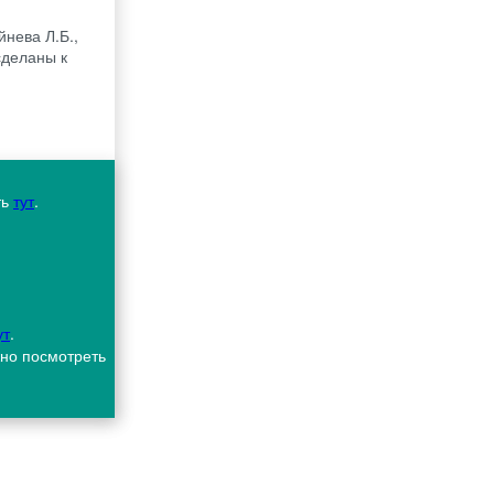
йнева Л.Б.,
сделаны к
ть
тут
.
ут
.
жно посмотреть