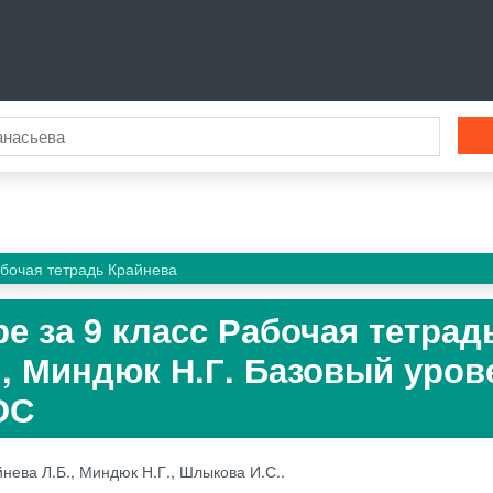
бочая тетрадь Крайнева
е за 9 класс Рабочая тетрад
., Миндюк Н.Г. Базовый уров
ОС
нева Л.Б., Миндюк Н.Г., Шлыкова И.С..