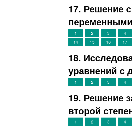
17. Решение 
переменным
1
2
3
4
14
15
16
17
18. Исследов
уравнений с
1
2
3
4
19. Решение 
второй степе
1
2
3
4