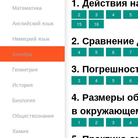
1. Действия 
Математика
2
3
4
5
Английский язык
15
16
2. Сравнение
Немецкий язык
4
5
6
7
Алгебра
3. Погрешнос
Геометрия
3
4
5
6
История
4. Размеры о
Биология
в окружающе
Обществознание
1
2
3
4
Химия