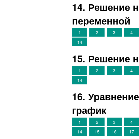
14. Решение 
переменной
1
2
3
4
14
15. Решение 
1
2
3
4
14
16. Уравнени
график
1
2
3
4
14
15
16
17