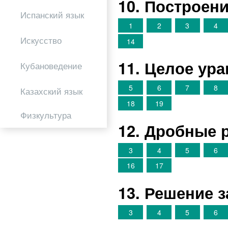
10. Построен
Испанский язык
1
2
3
4
Искусство
14
11. Целое ура
Кубановедение
5
6
7
8
Казахский язык
18
19
Физкультура
12. Дробные 
3
4
5
6
16
17
13. Решение 
3
4
5
6