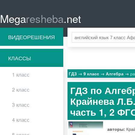
Mega
resheba
.net
ВИДЕОРЕШЕНИЯ
КЛАССЫ
ГДЗ
9 класс
Алгебра
ра
1 класс
ГДЗ по Алгебр
2 класс
Крайнева Л.Б
3 класс
часть 1, 2 ФГ
4 класс
авторы:
Край
5 класс