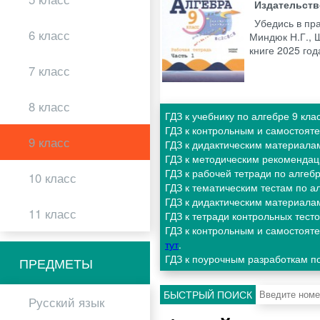
Издательст
Убедись в пра
6 класс
Миндюк Н.Г., 
книге 2025 го
7 класс
8 класс
ГДЗ к учебнику по алгебре 9 к
ГДЗ к контрольным и самостоят
9 класс
ГДЗ к дидактическим материала
ГДЗ к методическим рекомендац
ГДЗ к рабочей тетради по алгеб
10 класс
ГДЗ к тематическим тестам по 
ГДЗ к дидактическим материалам
11 класс
ГДЗ к тетради контрольных тест
ГДЗ к контрольным и самостоят
тут
.
ГДЗ к поурочным разработкам по
ПРЕДМЕТЫ
БЫСТРЫЙ ПОИСК
Русский язык